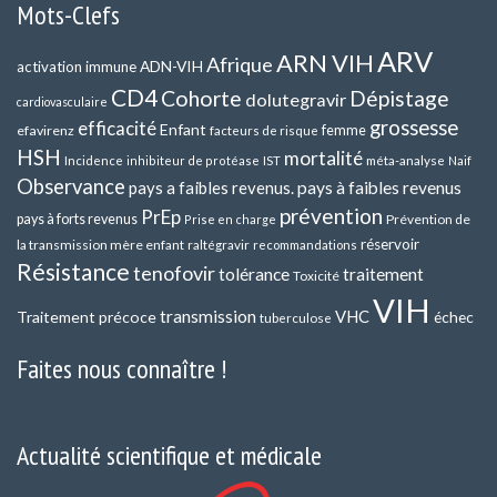
Mots-Clefs
ARV
ARN VIH
Afrique
ADN-VIH
activation immune
CD4
Cohorte
Dépistage
dolutegravir
cardiovasculaire
grossesse
efficacité
Enfant
efavirenz
femme
facteurs de risque
HSH
mortalité
méta-analyse
Incidence
inhibiteur de protéase
IST
Naif
Observance
pays a faibles revenus.
pays à faibles revenus
prévention
PrEp
pays à forts revenus
Prévention de
Prise en charge
réservoir
la transmission mère enfant
raltégravir
recommandations
Résistance
tenofovir
tolérance
traitement
Toxicité
VIH
transmission
VHC
Traitement précoce
échec
tuberculose
Faites nous connaître !
Actualité scientifique et médicale