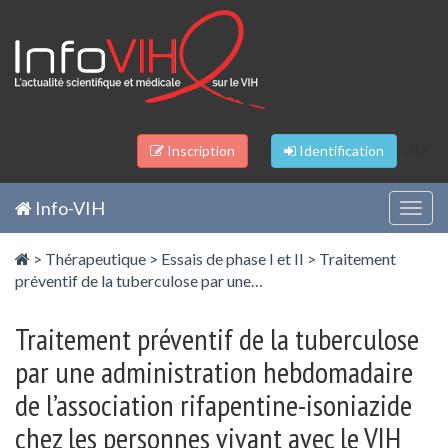
Panneau de gestion des cookies
/li>
Inscription
Identification
Info-VIH
Togg
navig
>
Thérapeutique
>
Essais de phase I et II
>
Traitement
préventif de la tuberculose par une…
Traitement préventif de la tuberculose
par une administration hebdomadaire
de l’association rifapentine-isoniazide
chez les personnes vivant avec le VIH