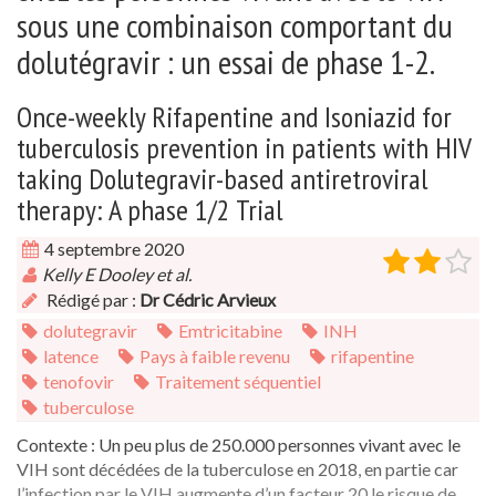
sous une combinaison comportant du
dolutégravir : un essai de phase 1-2.
Once-weekly Rifapentine and Isoniazid for
tuberculosis prevention in patients with HIV
taking Dolutegravir-based antiretroviral
therapy: A phase 1/2 Trial
4 septembre 2020
Kelly E Dooley et al.
Rédigé par :
Dr Cédric Arvieux
dolutegravir
Emtricitabine
INH
latence
Pays à faible revenu
rifapentine
tenofovir
Traitement séquentiel
tuberculose
Contexte : Un peu plus de 250.000 personnes vivant avec le
VIH sont décédées de la tuberculose en 2018, en partie car
l’infection par le VIH augmente d’un facteur 20 le risque de