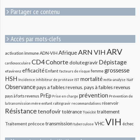
:
Partager ce contenu
Accès par mots-clefs
ARV
ARN VIH
Afrique
ADN-VIH
activation immune
CD4
Cohorte
Dépistage
dolutegravir
cardiovasculaire
grossesse
efficacité
Enfant
efavirenz
femme
facteurs de risque
HSH
mortalité
méta-analyse
Incidence
inhibiteur de protéase
IST
Naif
Observance
pays a faibles revenus.
pays à faibles revenus
prévention
PrEp
pays à forts revenus
Prévention de
Prise en charge
réservoir
la transmission mère enfant
raltégravir
recommandations
Résistance
tenofovir
tolérance
traitement
Toxicité
VIH
transmission
VHC
Traitement précoce
échec
tuberculose