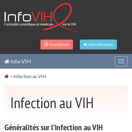
Panneau de gestion des cookies
/li>
Inscription
Identification
Info-VIH
Togg
navig
>
Infection au VIH
Infection au VIH
Généralités sur l’infection au VIH