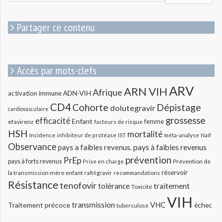
pour
:
Partager ce contenu
Accès par mots-clefs
ARV
ARN VIH
Afrique
ADN-VIH
activation immune
CD4
Cohorte
Dépistage
dolutegravir
cardiovasculaire
grossesse
efficacité
Enfant
efavirenz
femme
facteurs de risque
HSH
mortalité
méta-analyse
Incidence
inhibiteur de protéase
IST
Naif
Observance
pays a faibles revenus.
pays à faibles revenus
prévention
PrEp
pays à forts revenus
Prévention de
Prise en charge
réservoir
la transmission mère enfant
raltégravir
recommandations
Résistance
tenofovir
tolérance
traitement
Toxicité
VIH
transmission
VHC
Traitement précoce
échec
tuberculose