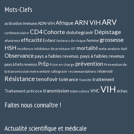
Mots-Clefs
ARV
ARN VIH
Afrique
ADN-VIH
activation immune
CD4
Cohorte
Dépistage
dolutegravir
cardiovasculaire
grossesse
efficacité
Enfant
efavirenz
femme
facteurs de risque
HSH
mortalité
méta-analyse
Incidence
inhibiteur de protéase
IST
Naif
Observance
pays a faibles revenus.
pays à faibles revenus
prévention
PrEp
pays à forts revenus
Prévention de
Prise en charge
réservoir
la transmission mère enfant
raltégravir
recommandations
Résistance
tenofovir
tolérance
traitement
Toxicité
VIH
transmission
VHC
Traitement précoce
échec
tuberculose
Faites nous connaître !
Actualité scientifique et médicale