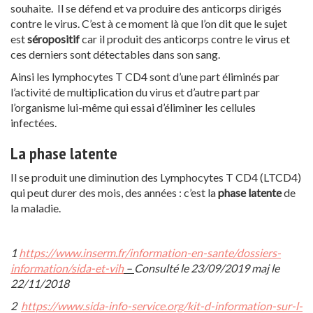
souhaite. Il se défend et va produire des anticorps dirigés
contre le virus. C’est à ce moment là que l’on dit que le sujet
est
séropositif
car il produit des anticorps contre le virus et
ces derniers sont détectables dans son sang.
Ainsi les lymphocytes T CD4 sont d’une part éliminés par
l’activité de multiplication du virus et d’autre part par
l’organisme lui-même qui essai d’éliminer les cellules
infectées.
La phase latente
Il se produit une diminution des Lymphocytes T CD4 (LTCD4)
qui peut durer des mois, des années : c’est la
phase latente
de
la maladie.
1
https://www.inserm.fr/information-en-sante/dossiers-
information/sida-et-vih
–
Consulté le 23/09/2019 maj le
22/11/2018
2
https://www.sida-info-service.org/kit-d-information-sur-l-