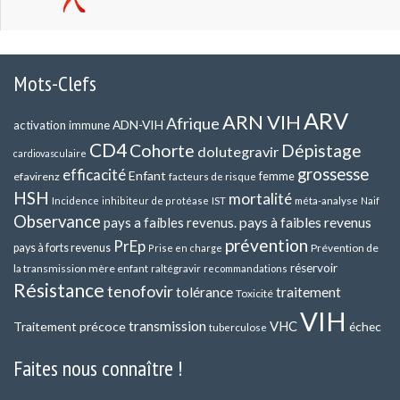
Mots-Clefs
ARV
ARN VIH
Afrique
ADN-VIH
activation immune
CD4
Cohorte
Dépistage
dolutegravir
cardiovasculaire
grossesse
efficacité
Enfant
efavirenz
femme
facteurs de risque
HSH
mortalité
méta-analyse
Incidence
inhibiteur de protéase
IST
Naif
Observance
pays a faibles revenus.
pays à faibles revenus
prévention
PrEp
pays à forts revenus
Prévention de
Prise en charge
réservoir
la transmission mère enfant
raltégravir
recommandations
Résistance
tenofovir
tolérance
traitement
Toxicité
VIH
transmission
VHC
Traitement précoce
échec
tuberculose
Faites nous connaître !