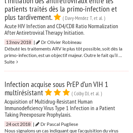
l’initiation des antirétroviraux entre les
patients traités dès la primo-infection et
plus tardivement.
( Davy-Mendez T, et al. )
Acute HIV Infection and CD4/CD8 Ratio Normalization
After Antiretroviral Therapy Initiation.
13 nov 2018
|
Dr Olivier Robineau
Débuté les traitements ARV le plus tôt possible, soit dès la
primo-infection, est un objectif majeur. Outre le fait qu’il …
Suite
Infection acquise sous PrEP d’un VIH 1
multirésistant
( Colby DJ, et al. )
Acquisition of Multidrug-Resistant Human
Immunodeficiency Virus Type 1 Infection in a Patient
Taking Preexposure Prophylaxis.
24 oct 2018
|
Dr Pascal Pugliese
Nous signalons un cas indiquant que l’acquisition du virus