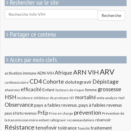
Rechercher sur le site
Rechercher
Recherche
pour
:
Partager ce contenu
Accès par mots-clefs
ARV
ARN VIH
Afrique
ADN-VIH
activation immune
CD4
Cohorte
Dépistage
dolutegravir
cardiovasculaire
grossesse
efficacité
Enfant
efavirenz
femme
facteurs de risque
HSH
mortalité
méta-analyse
Incidence
inhibiteur de protéase
IST
Naif
Observance
pays a faibles revenus.
pays à faibles revenus
prévention
PrEp
pays à forts revenus
Prévention de
Prise en charge
réservoir
la transmission mère enfant
raltégravir
recommandations
Résistance
tenofovir
tolérance
traitement
Toxicité