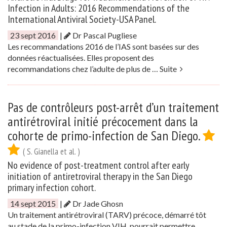
Infection in Adults: 2016 Recommendations of the
International Antiviral Society-USA Panel.
23 sept 2016
|
Dr Pascal Pugliese
Les recommandations 2016 de l’IAS sont basées sur des
données réactualisées. Elles proposent des
recommandations chez l’adulte de plus de …
Suite
Pas de contrôleurs post-arrêt d’un traitement
antirétroviral initié précocement dans la
cohorte de primo-infection de San Diego.
( S. Gianella et al. )
No evidence of post-treatment control after early
initiation of antiretroviral therapy in the San Diego
primary infection cohort.
14 sept 2015
|
Dr Jade Ghosn
Un traitement antirétroviral (TARV) précoce, démarré tôt
au stade de la primo-infection VIH, pourrait permettre