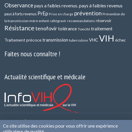
Observance
pays a faibles revenus.
pays à faibles revenus
prévention
PrEp
pays à forts revenus
Prévention de
Prise en charge
réservoir
la transmission mère enfant
raltégravir
recommandations
Résistance
tenofovir
tolérance
traitement
Toxicité
VIH
transmission
VHC
Traitement précoce
échec
tuberculose
Faites nous connaître !
Actualité scientifique et médicale
Contact
Qui sommes nous ?
Politique de
Ce site utilise des cookies pour vous offrir une expérience
confidentialité et de Protection des Données
Mentions
utilisateur de qualité.