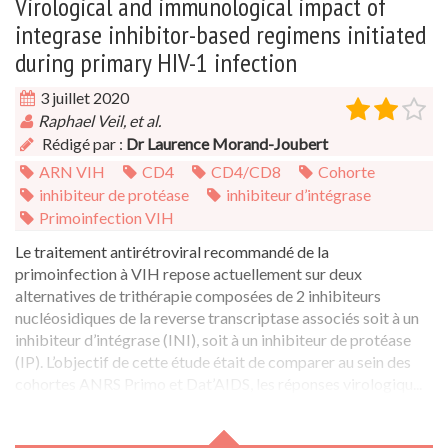
Virological and immunological impact of
integrase inhibitor-based regimens initiated
during primary HIV-1 infection
3 juillet 2020
Raphael Veil, et al.
Rédigé par :
Dr Laurence Morand-Joubert
ARN VIH
CD4
CD4/CD8
Cohorte
inhibiteur de protéase
inhibiteur d’intégrase
Primoinfection VIH
Le traitement antirétroviral recommandé de la
primoinfection à VIH repose actuellement sur deux
alternatives de trithérapie composées de 2 inhibiteurs
nucléosidiques de la reverse transcriptase associés soit à un
inhibiteur d’intégrase (INI), soit à un inhibiteur de protéase
(IP). L’objectif de cette étude était de comparer au sein des
cohortes ANRS Primo et Dat’AIDS, les réponses virologiqu...