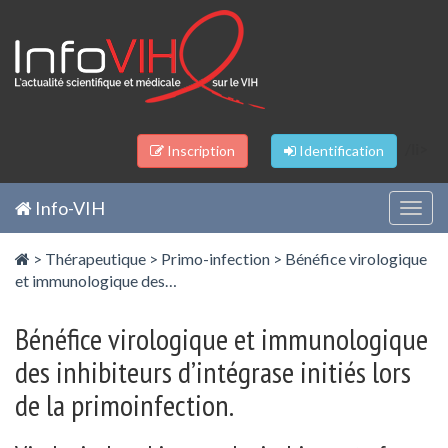
Panneau de gestion des cookies
/li>
Inscription
Identification
Info-VIH
Togg
navig
>
Thérapeutique
>
Primo-infection
>
Bénéfice virologique
et immunologique des…
Bénéfice virologique et immunologique
des inhibiteurs d’intégrase initiés lors
de la primoinfection.