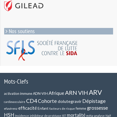
Nos soutiens
Mots-Clefs
ARV
ARN VIH
Afrique
ADN-VIH
activation immune
CD4
Cohorte
Dépistage
dolutegravir
cardiovasculaire
grossesse
efficacité
Enfant
efavirenz
femme
facteurs de risque
HSH
mortalité
méta-analyse
Incidence
inhibiteur de protéase
IST
Naif