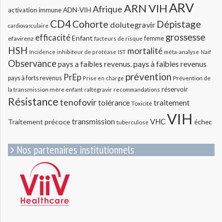
ARV
ARN VIH
Afrique
ADN-VIH
activation immune
CD4
Cohorte
Dépistage
dolutegravir
cardiovasculaire
grossesse
efficacité
Enfant
efavirenz
femme
facteurs de risque
HSH
mortalité
méta-analyse
Incidence
inhibiteur de protéase
IST
Naif
Observance
pays a faibles revenus.
pays à faibles revenus
prévention
PrEp
pays à forts revenus
Prévention de
Prise en charge
réservoir
la transmission mère enfant
raltégravir
recommandations
Résistance
tenofovir
tolérance
traitement
Toxicité
VIH
transmission
VHC
Traitement précoce
échec
tuberculose
Nos partenaires institutionnels