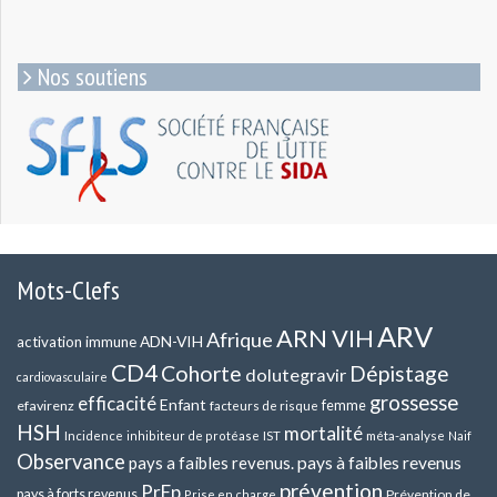
Nos soutiens
Mots-Clefs
ARV
ARN VIH
Afrique
ADN-VIH
activation immune
CD4
Cohorte
Dépistage
dolutegravir
cardiovasculaire
grossesse
efficacité
Enfant
efavirenz
femme
facteurs de risque
HSH
mortalité
méta-analyse
Incidence
inhibiteur de protéase
IST
Naif
Observance
pays a faibles revenus.
pays à faibles revenus
prévention
PrEp
pays à forts revenus
Prévention de
Prise en charge