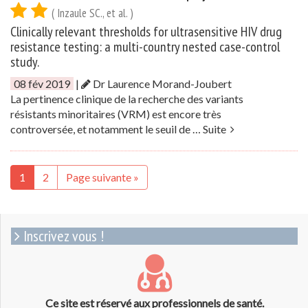
( Inzaule SC., et al. )
Clinically relevant thresholds for ultrasensitive HIV drug
resistance testing: a multi-country nested case-control
study.
08 fév 2019
|
Dr Laurence Morand-Joubert
La pertinence clinique de la recherche des variants
résistants minoritaires (VRM) est encore très
controversée, et notamment le seuil de …
Suite
1
2
Page suivante »
Inscrivez vous !
Ce site est réservé aux professionnels de santé.