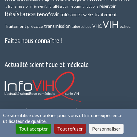
réservoir
la transmission mère enfant
raltégravir
recommandations
Résistance
tenofovir
tolérance
traitement
Toxicité
VIH
transmission
VHC
Traitement précoce
échec
tuberculose
Faites nous connaître !
Actualité scientifique et médicale
Contact
Qui sommes nous ?
Politique de
Ce site utilise des cookies pour vous offrir une expérience
confidentialité et de Protection des Données
Mentions
utilisateur de qualité.
légales et CGU
Infos cookies
Conflits d’intérêts
Tout accepter
Tout refuser
Personnaliser
Plan du site