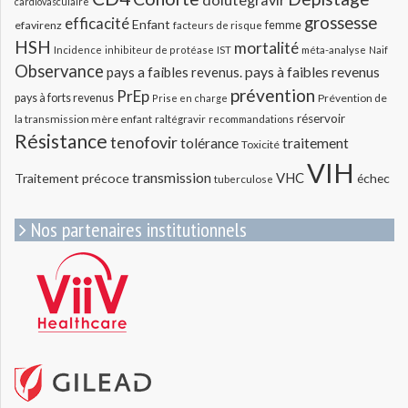
cardiovasculaire
grossesse
efficacité
Enfant
efavirenz
femme
facteurs de risque
HSH
mortalité
méta-analyse
Incidence
inhibiteur de protéase
IST
Naif
Observance
pays a faibles revenus.
pays à faibles revenus
prévention
PrEp
pays à forts revenus
Prévention de
Prise en charge
réservoir
la transmission mère enfant
raltégravir
recommandations
Résistance
tenofovir
tolérance
traitement
Toxicité
VIH
transmission
VHC
Traitement précoce
échec
tuberculose
Nos partenaires institutionnels