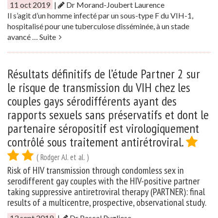
11 oct 2019
|
Dr Morand-Joubert Laurence
Il s’agit d’un homme infecté par un sous-type F du VIH-1,
hospitalisé pour une tuberculose disséminée, à un stade
avancé …
Suite
Résultats définitifs de l’étude Partner 2 sur
le risque de transmission du VIH chez les
couples gays sérodifférents ayant des
rapports sexuels sans préservatifs et dont le
partenaire séropositif est virologiquement
contrôlé sous traitement antirétroviral.
( Rodger AJ. et al. )
Risk of HIV transmission through condomless sex in
serodifferent gay couples with the HIV-positive partner
taking suppressive antiretroviral therapy (PARTNER): final
results of a multicentre, prospective, observational study.
13 sept 2019
|
Dr Pascal Pugliese