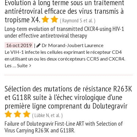
Evolution à long terme sous un traitement
antirétroviral efficace des virus transmis à
tropisme X4.
( Raymond S et al. )
Long-term evolution of transmitted CXCR4-using HIV-1
under effective antiretroviral therapy
16 oct 2019
|
Dr Morand-Joubert Laurence
Le VIH-1 infecte les cellules exprimant le récepteur CD4
en utilisant un ou les deux corécepteurs CCR5 and CXCR4.
Les …
Suite
Sélection des mutations de résistance R263K
et G118R suite à l’échec virologique d’une
première ligne comprenant du Dolutegravir
( Lübke N, et al. )
Failure of Dolutegravir First-Line ART with Selection of
Virus Carrying R263K and G118R.