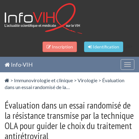
Panneau de gestion des cookies
/li>
Inscription
Identification
Info-VIH
Togg
navig
>
Immunovirologie et clinique
>
Virologie
>
Évaluation
dans un essai randomisé de la…
Évaluation dans un essai randomisé de
la résistance transmise par la technique
OLA pour guider le choix du traitement
antirétroviral