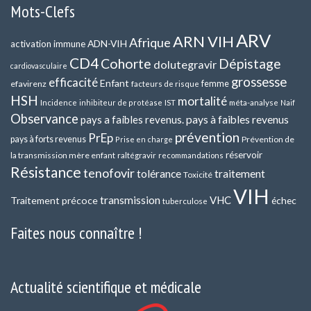
Mots-Clefs
ARV
ARN VIH
Afrique
ADN-VIH
activation immune
CD4
Cohorte
Dépistage
dolutegravir
cardiovasculaire
grossesse
efficacité
Enfant
efavirenz
femme
facteurs de risque
HSH
mortalité
méta-analyse
Incidence
inhibiteur de protéase
IST
Naif
Observance
pays a faibles revenus.
pays à faibles revenus
prévention
PrEp
pays à forts revenus
Prévention de
Prise en charge
réservoir
la transmission mère enfant
raltégravir
recommandations
Résistance
tenofovir
tolérance
traitement
Toxicité
VIH
transmission
VHC
Traitement précoce
échec
tuberculose
Faites nous connaître !
Actualité scientifique et médicale