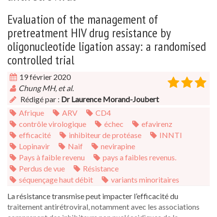
Evaluation of the management of
pretreatment HIV drug resistance by
oligonucleotide ligation assay: a randomised
controlled trial
19 février 2020
Chung MH, et al.
Rédigé par :
Dr Laurence Morand-Joubert
Afrique
ARV
CD4
contrôle virologique
échec
efavirenz
efficacité
inhibiteur de protéase
INNTI
Lopinavir
Naif
nevirapine
Pays à faible revenu
pays a faibles revenus.
Perdus de vue
Résistance
séquençage haut débit
variants minoritaires
La résistance transmise peut impacter l’efficacité du
traitement antirétroviral, notamment avec les associations