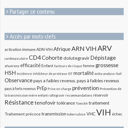
:
Partager ce contenu
Accès par mots-clefs
ARV
ARN VIH
Afrique
ADN-VIH
activation immune
CD4
Cohorte
Dépistage
dolutegravir
cardiovasculaire
grossesse
efficacité
Enfant
efavirenz
femme
facteurs de risque
HSH
mortalité
méta-analyse
Incidence
inhibiteur de protéase
IST
Naif
Observance
pays a faibles revenus.
pays à faibles revenus
prévention
PrEp
pays à forts revenus
Prévention de
Prise en charge
réservoir
la transmission mère enfant
raltégravir
recommandations
Résistance
tenofovir
tolérance
traitement
Toxicité
VIH
transmission
VHC
Traitement précoce
échec
tuberculose