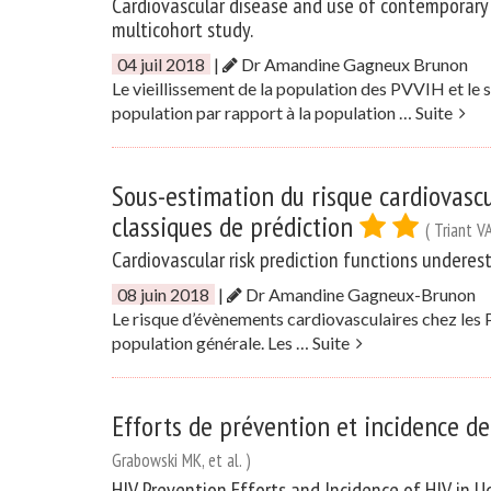
Cardiovascular disease and use of contemporary p
multicohort study.
04 juil 2018
|
Dr Amandine Gagneux Brunon
Le vieillissement de la population des PVVIH et le 
population par rapport à la population …
Suite
Sous-estimation du risque cardiovascu
classiques de prédiction
( Triant VA
Cardiovascular risk prediction functions underest
08 juin 2018
|
Dr Amandine Gagneux-Brunon
Le risque d’évènements cardiovasculaires chez les 
population générale. Les …
Suite
Efforts de prévention et incidence d
Grabowski MK, et al. )
HIV Prevention Efforts and Incidence of HIV in U