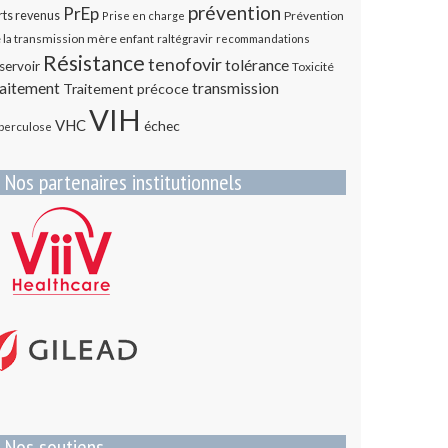
prévention
PrEp
rts revenus
Prévention
Prise en charge
 la transmission mère enfant
raltégravir
recommandations
Résistance
tenofovir
tolérance
servoir
Toxicité
transmission
raitement
Traitement précoce
VIH
VHC
échec
berculose
Nos partenaires institutionnels
Nos soutiens