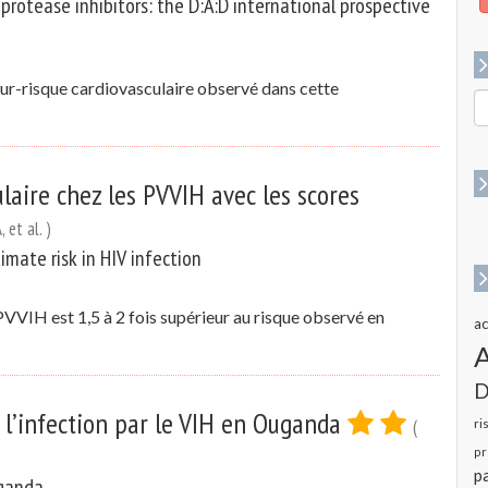
rotease inhibitors: the D:A:D international prospective
sur-risque cardiovasculaire observé dans cette
R
p
:
laire chez les PVVIH avec les scores
, et al. )
imate risk in HIV infection
PVVIH est 1,5 à 2 fois supérieur au risque observé en
ac
D
e l’infection par le VIH en Ouganda
(
ri
pr
pa
ganda.