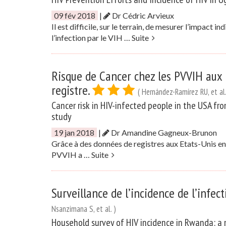
09 fév 2018
|
Dr Cédric Arvieux
Il est difficile, sur le terrain, de mesurer l’impact 
l’infection par le VIH …
Suite
Risque de Cancer chez les PVVIH aux 
registre.
( Hernández-Ramírez RU, et al.
Cancer risk in HIV-infected people in the USA fr
study
19 jan 2018
|
Dr Amandine Gagneux-Brunon
Grâce à des données de registres aux Etats-Unis ent
PVVIH a …
Suite
Surveillance de l’incidence de l’infe
Nsanzimana S, et al. )
Household survey of HIV incidence in Rwanda: a 