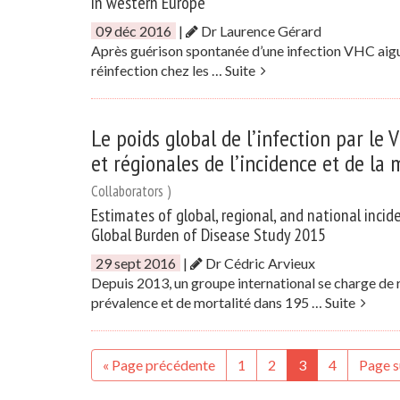
in western Europe
09 déc 2016
|
Dr Laurence Gérard
Après guérison spontanée d’une infection VHC aiguë o
réinfection chez les …
Suite
Le poids global de l’infection par le
et régionales de l’incidence et de la
Collaborators )
Estimates of global, regional, and national incid
Global Burden of Disease Study 2015
29 sept 2016
|
Dr Cédric Arvieux
Depuis 2013, un groupe international se charge de 
prévalence et de mortalité dans 195 …
Suite
« Page précédente
1
2
3
4
Page s