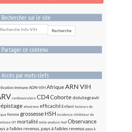
Rechercher sur le site
echercher
Recherche
our
Partager ce contenu
Accès par mots-clefs
ARN VIH
Afrique
ADN-VIH
tivation immune
ARV
CD4
Cohorte
dolutegravir
cardiovasculaire
épistage
efficacité
Enfant
efavirenz
facteurs de
HSH
grossesse
femme
sque
Incidence
inhibiteur de
Observance
mortalité
méta-analyse
otéase
IST
Naif
ys a faibles revenus.
pays à faibles revenus
pays à