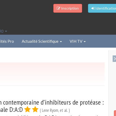
Inscription
Identificatio
PRO
ités Pro
Actualité Scientifique
VIH TV
on contemporaine d’inhibiteurs de protéase :
nale D:A:D
( Lene Ryom, et al. )