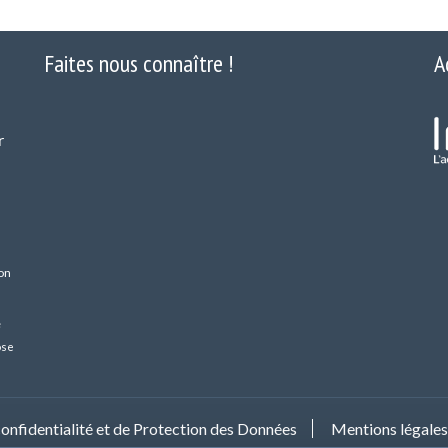
Faites nous connaître !
A
r
on
é
ose
confidentialité et de Protection des Données
Mentions légale