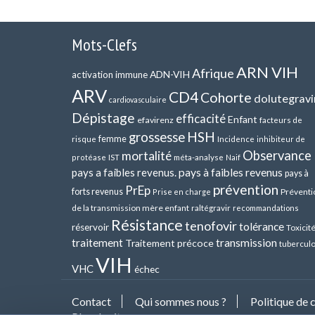
Mots-Clefs
ARN VIH
Afrique
ADN-VIH
activation immune
ARV
CD4
Cohorte
dolutegravi
cardiovasculaire
Dépistage
efficacité
Enfant
efavirenz
facteurs de
HSH
grossesse
femme
risque
Incidence
inhibiteur de
Observance
mortalité
méta-analyse
protéase
IST
Naif
pays a faibles revenus.
pays à faibles revenus
pays à
prévention
PrEp
forts revenus
Préventi
Prise en charge
de la transmission mère enfant
raltégravir
recommandations
Résistance
tenofovir
tolérance
réservoir
Toxicit
transmission
traitement
Traitement précoce
tubercul
VIH
VHC
échec
Contact
Qui sommes nous ?
Politique de 