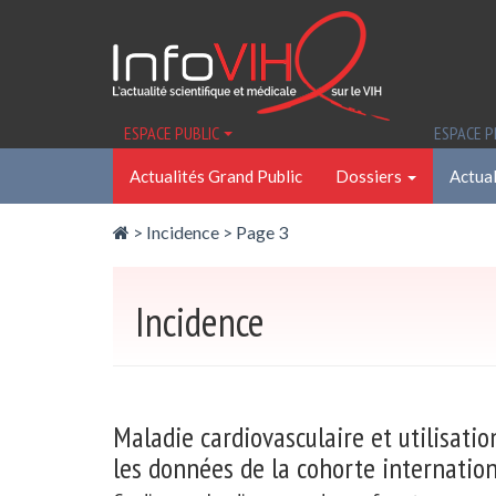
Panneau de gestion des cookies
ESPACE PUBLIC
ESPACE 
Actualités Grand Public
Dossiers
Actual
>
Incidence
> Page 3
Incidence
Maladie cardiovasculaire et utilisati
les données de la cohorte internatio