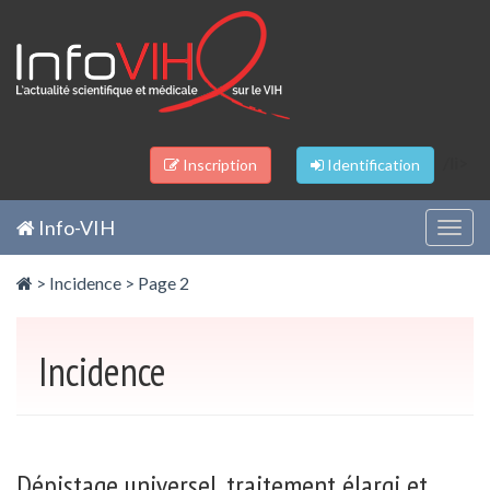
Panneau de gestion des cookies
/li>
Inscription
Identification
Info-VIH
Togg
navig
>
Incidence
> Page 2
Incidence
Dépistage universel, traitement élargi et