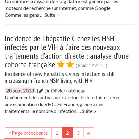
Un nombre croissant de « big data » est généré par les
moteurs de recherche sur Internet, comme Google.
Comme les gens …
Suite
Incidence de l’hépatite C chez les HSH
infectés par le VIH à l’aire des nouveaux
traitements d’action directe : analyse d’une
cohorte française
( Pradat P, et al. )
Incidence of new hepatitis C virus infection is still
increasing in French MSM living with HIV
28 sept 2018
|
Dr Olivier robineau
L’avènement des antiviraux d’action directe fait espérer
une éradication du VHC. En France, grâce à ces
traitements, le nombre d’infection …
Suite
« Page précédente
1
2
3
4