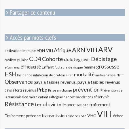
:
Partager ce contenu
Accès par mots-clefs
ARV
ARN VIH
Afrique
ADN-VIH
activation immune
CD4
Cohorte
Dépistage
dolutegravir
cardiovasculaire
grossesse
efficacité
Enfant
efavirenz
femme
facteurs de risque
HSH
mortalité
méta-analyse
Incidence
inhibiteur de protéase
IST
Naif
Observance
pays a faibles revenus.
pays à faibles revenus
prévention
PrEp
pays à forts revenus
Prévention de
Prise en charge
réservoir
la transmission mère enfant
raltégravir
recommandations
Résistance
tenofovir
tolérance
traitement
Toxicité
VIH
transmission
VHC
Traitement précoce
échec
tuberculose