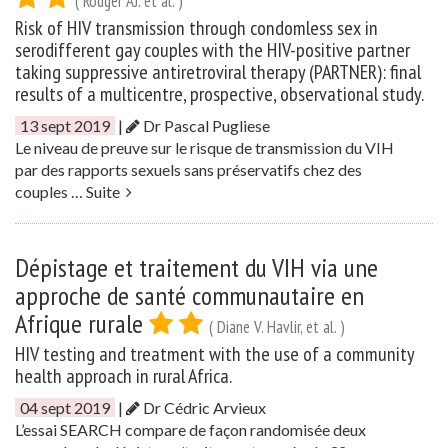
( Rodger AJ. et al. )
Risk of HIV transmission through condomless sex in
serodifferent gay couples with the HIV-positive partner
taking suppressive antiretroviral therapy (PARTNER): final
results of a multicentre, prospective, observational study.
13 sept 2019
|
Dr Pascal Pugliese
Le niveau de preuve sur le risque de transmission du VIH
par des rapports sexuels sans préservatifs chez des
couples …
Suite
Dépistage et traitement du VIH via une
approche de santé communautaire en
Afrique rurale
( Diane V. Havlir, et al. )
HIV testing and treatment with the use of a community
health approach in rural Africa.
04 sept 2019
|
Dr Cédric Arvieux
L’essai SEARCH compare de façon randomisée deux