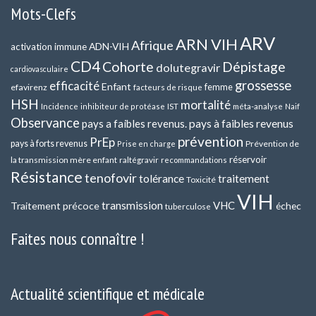
Mots-Clefs
ARV
ARN VIH
Afrique
ADN-VIH
activation immune
CD4
Cohorte
Dépistage
dolutegravir
cardiovasculaire
grossesse
efficacité
Enfant
efavirenz
femme
facteurs de risque
HSH
mortalité
méta-analyse
Incidence
inhibiteur de protéase
IST
Naif
Observance
pays a faibles revenus.
pays à faibles revenus
prévention
PrEp
pays à forts revenus
Prévention de
Prise en charge
réservoir
la transmission mère enfant
raltégravir
recommandations
Résistance
tenofovir
tolérance
traitement
Toxicité
VIH
transmission
VHC
Traitement précoce
échec
tuberculose
Faites nous connaître !
Actualité scientifique et médicale