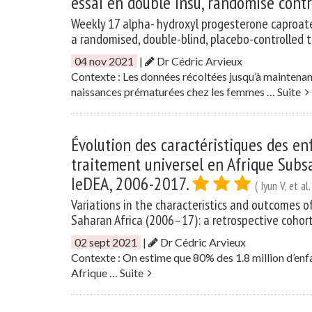
essai en double insu, randomisé cont
Weekly 17 alpha- hydroxyl progesterone caproat
a randomised, double-blind, placebo-controlled tr
04 nov 2021
|
Dr Cédric Arvieux
Contexte : Les données récoltées jusqu’à maintenan
naissances prématurées chez les femmes …
Suite
Évolution des caractéristiques des en
traitement universel en Afrique Subs
IeDEA, 2006-2017.
( Iyun V, et al.
Variations in the characteristics and outcomes of
Saharan Africa (2006–17): a retrospective cohor
02 sept 2021
|
Dr Cédric Arvieux
Contexte : On estime que 80% des 1.8 million d’enf
Afrique …
Suite