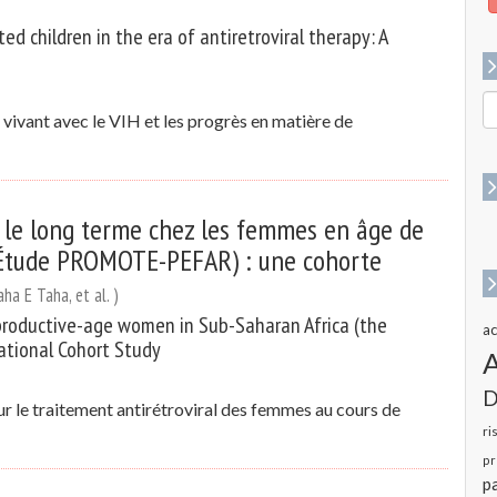
 children in the era of antiretroviral therapy: A
R
 vivant avec le VIH et les progrès en matière de
p
:
r le long terme chez les femmes en âge de
(Étude PROMOTE-PEFAR) : une cohorte
aha E Taha, et al. )
reproductive-age women in Sub-Saharan Africa (the
ac
ational Cohort Study
D
ur le traitement antirétroviral des femmes au cours de
ri
pr
pa