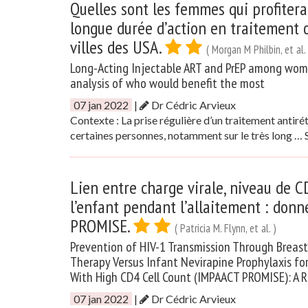
Quelles sont les femmes qui profitera
longue durée d’action en traitement 
villes des USA.
( Morgan M Philbin, et al. 
Long-Acting Injectable ART and PrEP among women 
analysis of who would benefit the most
07 jan 2022
|
Dr Cédric Arvieux
Contexte : La prise régulière d’un traitement anti
certaines personnes, notamment sur le très long …
Lien entre charge virale, niveau de C
l’enfant pendant l’allaitement : donn
PROMISE.
( Patricia M. Flynn, et al. )
Prevention of HIV-1 Transmission Through Breastf
Therapy Versus Infant Nevirapine Prophylaxis f
With High CD4 Cell Count (IMPAACT PROMISE): A Ra
07 jan 2022
|
Dr Cédric Arvieux