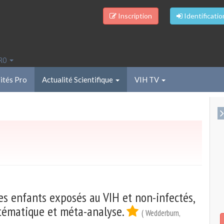
Inscription
Identificatio
PRO
ités Pro
Actualité Scientifique
VIH TV
s enfants exposés au VIH et non-infectés,
ystématique et méta-analyse.
( Wedderburn,