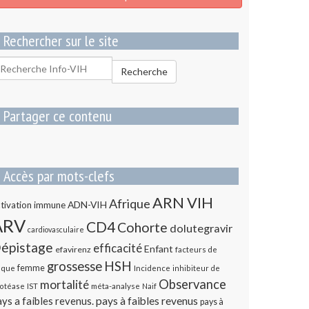
Rechercher sur le site
echercher
Recherche
our
Partager ce contenu
Accès par mots-clefs
ARN VIH
Afrique
ADN-VIH
tivation immune
ARV
CD4
Cohorte
dolutegravir
cardiovasculaire
épistage
efficacité
Enfant
efavirenz
facteurs de
HSH
grossesse
femme
sque
Incidence
inhibiteur de
Observance
mortalité
méta-analyse
otéase
IST
Naif
ys a faibles revenus.
pays à faibles revenus
pays à