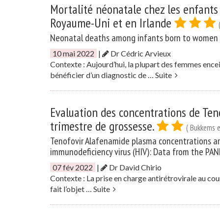
Mortalité néonatale chez les enfants
Royaume-Uni et en Irlande
Neonatal deaths among infants born to women li
10 mai 2022
|
Dr Cédric Arvieux
Contexte : Aujourd’hui, la plupart des femmes enc
bénéficier d’un diagnostic de …
Suite
Evaluation des concentrations de Ten
trimestre de grossesse.
( Bukkems et
Tenofovir Alafenamide plasma concentrations a
immunodeficiency virus (HIV): Data from the PA
07 fév 2022
|
Dr David Chirio
Contexte : La prise en charge antirétrovirale au co
fait l’objet …
Suite