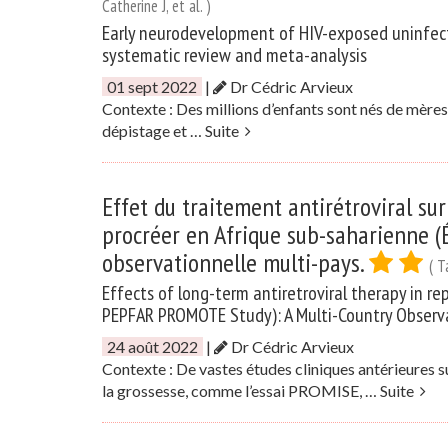
Catherine J, et al. )
Early neurodevelopment of HIV-exposed uninfected
systematic review and meta-analysis
01 sept 2022
|
Dr Cédric Arvieux
Contexte : Des millions d’enfants sont nés de mères
dépistage et …
Suite
Effet du traitement antirétroviral su
procréer en Afrique sub-saharienne 
observationnelle multi-pays.
( T
Effects of long-term antiretroviral therapy in 
PEPFAR PROMOTE Study): A Multi-Country Observ
24 août 2022
|
Dr Cédric Arvieux
Contexte : De vastes études cliniques antérieures s
la grossesse, comme l’essai PROMISE, …
Suite