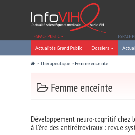
Panneau de gestion des cookies
ESPACE PUBLIC
ESPACE 
Actualités Grand Public
Dossiers
Actual
>
Thérapeutique
>
Femme enceinte
Femme enceinte
Développement neuro-cognitif chez le
à l’ère des antirétroviraux : revue s