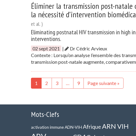
Éliminer la transmission post-natale 
la nécessité d’intervention biomédic
et al. )
Eliminating postnatal HIV transmission in high 
interventions.
02 sept 2021
|
Dr Cédric Arvieux
Contexte : Lorsqu’on analyse l’ensemble des trans
transmission post-natale augmente, comparativeme
1
2
3
…
9
Page suivante »
Mots-Clefs
ARN VIH
Afrique
ADN-VIH
activation immune