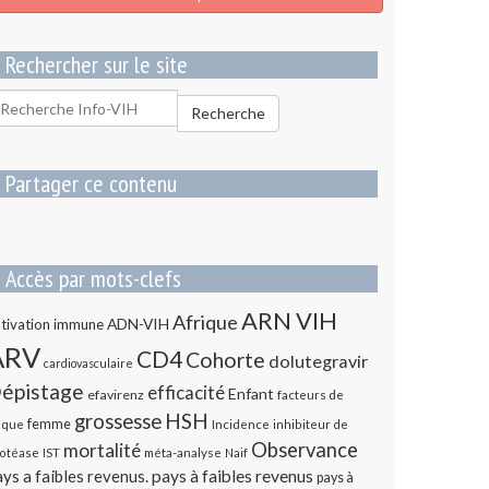
Rechercher sur le site
echercher
Recherche
our
Partager ce contenu
Accès par mots-clefs
ARN VIH
Afrique
ADN-VIH
tivation immune
ARV
CD4
Cohorte
dolutegravir
cardiovasculaire
épistage
efficacité
Enfant
efavirenz
facteurs de
HSH
grossesse
femme
sque
Incidence
inhibiteur de
Observance
mortalité
méta-analyse
otéase
IST
Naif
ys a faibles revenus.
pays à faibles revenus
pays à