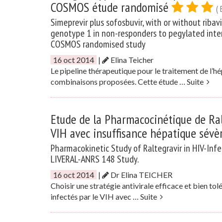
COSMOS étude randomisé
( 
Simeprevir plus sofosbuvir, with or without ribavir
genotype 1 in non-responders to pegylated inter
COSMOS randomised study
16 oct 2014
|
Elina Teicher
Le pipeline thérapeutique pour le traitement de l’hép
combinaisons proposées. Cette étude …
Suite
Etude de la Pharmacocinétique de Ralt
VIH avec insuffisance hépatique sév
Pharmacokinetic Study of Raltegravir in HIV-Inf
LIVERAL-ANRS 148 Study.
16 oct 2014
|
Dr Elina TEICHER
Choisir une stratégie antivirale efficace et bien to
infectés par le VIH avec …
Suite