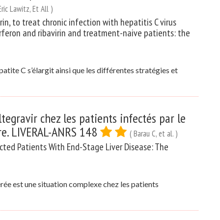
Eric Lawitz, Et All )
in, to treat chronic infection with hepatitis C virus
feron and ribavirin and treatment-naive patients: the
atite C s’élargit ainsi que les différentes stratégies et
egravir chez les patients infectés par le
ère. LIVERAL-ANRS 148
( Barau C, et al. )
ected Patients With End-Stage Liver Disease: The
lérée est une situation complexe chez les patients