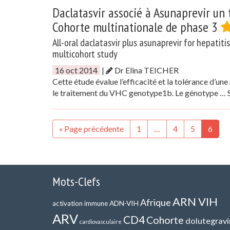
Daclatasvir associé à Asunaprevir un
Cohorte multinationale de phase 3
All-oral daclatasvir plus asunaprevir for hepatiti
multicohort study
16 oct 2014
|
Dr Elina TEICHER
Cette étude évalue l’efficacité et la tolérance d’u
le traitement du VHC genotype1b. Le génotype …
« Page précédente
1
…
4
5
6
Mots-Clefs
ARN VIH
Afrique
ADN-VIH
activation immune
ARV
CD4
Cohorte
dolutegravi
cardiovasculaire