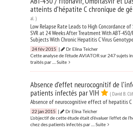
ABT-450 / ritonavir, Ombitasvir et Da
atteints d’hépatite C chronique de g
al. )
Low Relapse Rate Leads to High Concordance of 
SVR at 24 Weeks After Treatment With ABT-450/Rit
Subjects With Chronic Hepatitis C Virus Genotyp
24 fév 2015
|
Dr Elina Teicher
Cette analyse de l’étude AVIATOR sur 247 sujets in
traités par …
Suite
Absence d’effet neurocognitif de l’inf
patients infectés par VIH
( David B. Cli
Absence of neurocognitive effect of hepatitis C 
22 jan 2015
|
Dr Elina Teicher
L’objectif de cette étude était d’évaluer l’effet de
chez des patients infectés par …
Suite