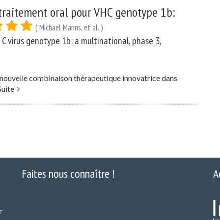
 traitement oral pour VHC genotype 1b:
( Michael Manns, et al. )
s C virus genotype 1b: a multinational, phase 3,
ne nouvelle combinaison thérapeutique innovatrice dans
Suite
Faites nous connaître !
A
r