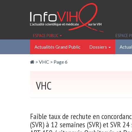
Panneau de gestion des cookies
ESPACE PUBLIC
ESPACE 
Actualités Grand Public
Dossiers
Actual
>
VHC
> Page 6
VHC
Faible taux de rechute en concordanc
(SVR) à 12 semaines (SVR) et SVR 24 