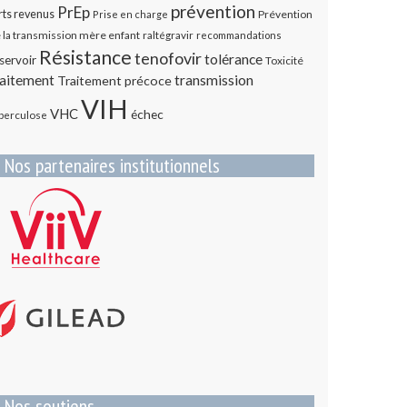
prévention
PrEp
rts revenus
Prévention
Prise en charge
 la transmission mère enfant
raltégravir
recommandations
Résistance
tenofovir
tolérance
servoir
Toxicité
transmission
raitement
Traitement précoce
VIH
VHC
échec
berculose
Nos partenaires institutionnels
Nos soutiens