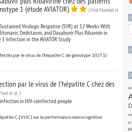
sabuvir plus Ribavirine chez des patients
énotype 1 (étude AVIATOR)
( Fred Poordad et
Sustained Virologic Response (SVR) at 12 Weeks With
R
onavir, Ombitasvir, and Dasabuvir Plus Ribavirin in
p
e 1 Infection in the AVIATOR Study
:
fectés par le virus de l’hépatite C de génotype 1(GT1)
ection par le virus de l’hépatite C chez des
ac
fford et al. )
infection in HIV-coinfected people
D
ri
 l’hépatite C (VHC) sur la performance neurocognitive
pr
pa