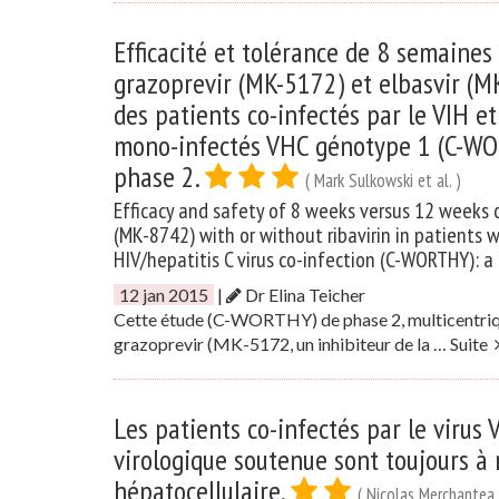
Efficacité et tolérance de 8 semaine
grazoprevir (MK-5172) et elbasvir (MK
des patients co-infectés par le VIH e
mono-infectés VHC génotype 1 (C-WO
phase 2.
( Mark Sulkowski et al. )
Efficacy and safety of 8 weeks versus 12 weeks 
(MK-8742) with or without ribavirin in patients 
HIV/hepatitis C virus co-infection (C-WORTHY): a
12 jan 2015
|
Dr Elina Teicher
Cette étude (C-WORTHY) de phase 2, multicentrique,
grazoprevir (MK-5172, un inhibiteur de la …
Suite
Les patients co-infectés par le virus
virologique soutenue sont toujours à
hépatocellulaire.
( Nicolas Merchantea e