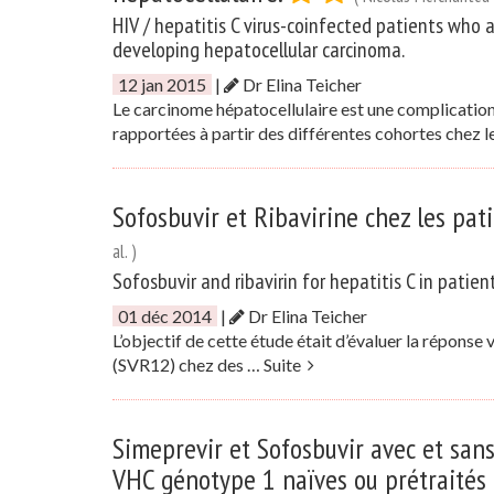
HIV / hepatitis C virus-coinfected patients who ac
developing hepatocellular carcinoma.
12 jan 2015
|
Dr Elina Teicher
Le carcinome hépatocellulaire est une complication
rapportées à partir des différentes cohortes chez 
Sofosbuvir et Ribavirine chez les pa
al. )
Sofosbuvir and ribavirin for hepatitis C in patien
01 déc 2014
|
Dr Elina Teicher
L’objectif de cette étude était d’évaluer la réponse
(SVR12) chez des …
Suite
Simeprevir et Sofosbuvir avec et sans
VHC génotype 1 naïves ou prétraités 