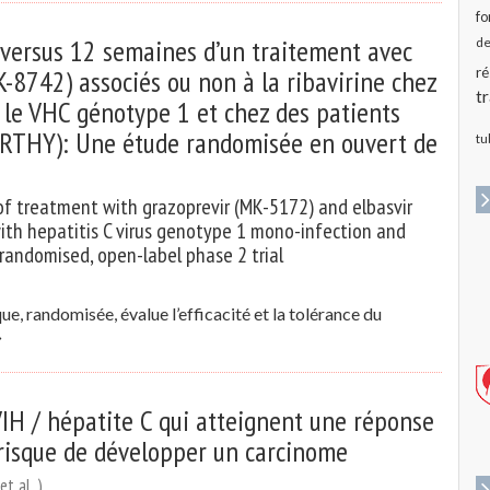
fo
s versus 12 semaines d’un traitement avec
de
-8742) associés ou non à la ribavirine chez
ré
t
t le VHC génotype 1 et chez des patients
RTHY): Une étude randomisée en ouvert de
tu
of treatment with grazoprevir (MK-5172) and elbasvir
with hepatitis C virus genotype 1 mono-infection and
 randomised, open-label phase 2 trial
 randomisée, évalue l’efficacité et la tolérance du
 VIH / hépatite C qui atteignent une réponse
 risque de développer un carcinome
t al. )