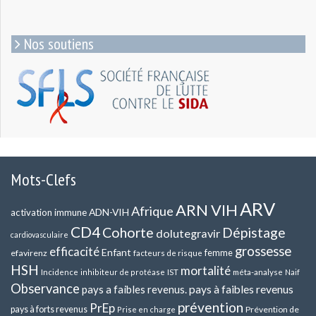
Nos soutiens
Mots-Clefs
ARV
ARN VIH
Afrique
ADN-VIH
activation immune
CD4
Cohorte
Dépistage
dolutegravir
cardiovasculaire
grossesse
efficacité
Enfant
efavirenz
femme
facteurs de risque
HSH
mortalité
méta-analyse
Incidence
inhibiteur de protéase
IST
Naif
Observance
pays a faibles revenus.
pays à faibles revenus
prévention
PrEp
pays à forts revenus
Prévention de
Prise en charge