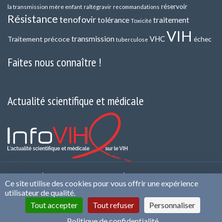
réservoir
la transmission mère enfant
raltégravir
recommandations
Résistance
tenofovir
tolérance
traitement
Toxicité
VIH
transmission
VHC
Traitement précoce
échec
tuberculose
Faites nous connaître !
Actualité scientifique et médicale
Contact
Qui sommes nous ?
Politique de
Ce site utilise des cookies pour vous offrir une expérience
confidentialité et de Protection des Données
Mentions
utilisateur de qualité.
légales et CGU
Infos cookies
Conflits d’intérêts
Tout accepter
Tout refuser
Personnaliser
Plan du site
Politique de confidentialité