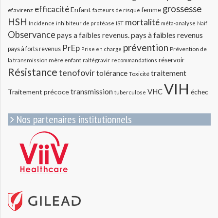
grossesse
efficacité
Enfant
efavirenz
femme
facteurs de risque
HSH
mortalité
méta-analyse
Incidence
inhibiteur de protéase
IST
Naif
Observance
pays a faibles revenus.
pays à faibles revenus
prévention
PrEp
pays à forts revenus
Prévention de
Prise en charge
réservoir
la transmission mère enfant
raltégravir
recommandations
Résistance
tenofovir
tolérance
traitement
Toxicité
VIH
transmission
VHC
Traitement précoce
échec
tuberculose
Nos partenaires institutionnels