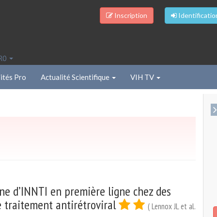
Inscription
Identificatio
PRO
ités Pro
Actualité Scientifique
VIH TV
gne d’INNTI en première ligne chez des
e traitement antirétroviral
( Lennox JL et al.