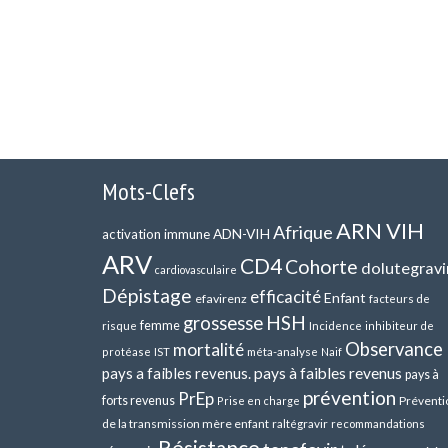
Mots-Clefs
ARN VIH
Afrique
ADN-VIH
activation immune
ARV
CD4
Cohorte
dolutegravi
cardiovasculaire
Dépistage
efficacité
Enfant
efavirenz
facteurs de
HSH
grossesse
femme
risque
Incidence
inhibiteur de
Observance
mortalité
méta-analyse
protéase
IST
Naif
pays a faibles revenus.
pays à faibles revenus
pays à
prévention
PrEp
forts revenus
Préventi
Prise en charge
de la transmission mère enfant
raltégravir
recommandations
Résistance