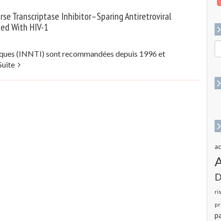
rse Transcriptase Inhibitor–Sparing Antiretroviral
ted With HIV-1
R
idiques (INNTI) sont recommandées depuis 1996 et
p
Suite
:
ac
D
ri
pr
pa