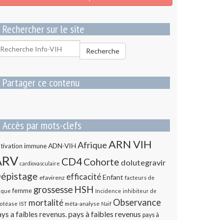
Rechercher sur le site
echercher
Recherche
our
Partager ce contenu
Accès par mots-clefs
ARN VIH
Afrique
ADN-VIH
tivation immune
ARV
CD4
Cohorte
dolutegravir
cardiovasculaire
épistage
efficacité
Enfant
efavirenz
facteurs de
HSH
grossesse
femme
sque
Incidence
inhibiteur de
Observance
mortalité
méta-analyse
otéase
IST
Naif
ys a faibles revenus.
pays à faibles revenus
pays à