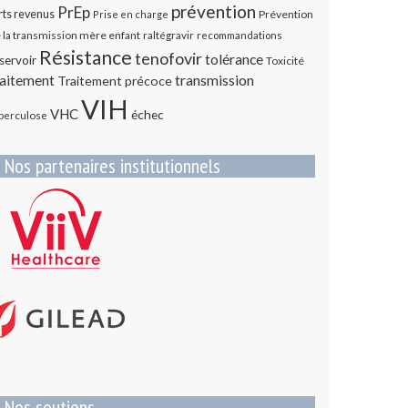
prévention
PrEp
rts revenus
Prévention
Prise en charge
 la transmission mère enfant
raltégravir
recommandations
Résistance
tenofovir
tolérance
servoir
Toxicité
transmission
raitement
Traitement précoce
VIH
VHC
échec
berculose
Nos partenaires institutionnels
Nos soutiens