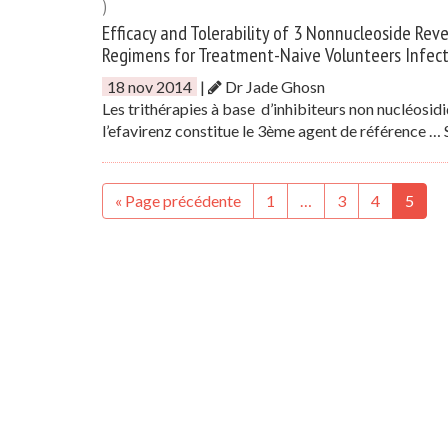
)
Efficacy and Tolerability of 3 Nonnucleoside Reve
Regimens for Treatment-Naive Volunteers Infec
18 nov 2014
|
Dr Jade Ghosn
Les trithérapies à base d’inhibiteurs non nucléos
l’efavirenz constitue le 3ème agent de référence …
« Page précédente
1
…
3
4
5