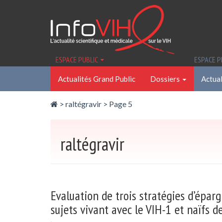
Panneau de gestion des cookies
ESPACE PUBLIC
ESPACE 
Actualités Grand Public
Dossiers
Actual
>
raltégravir
> Page 5
raltégravir
Evaluation de trois stratégies d’épar
sujets vivant avec le VIH-1 et naïfs d