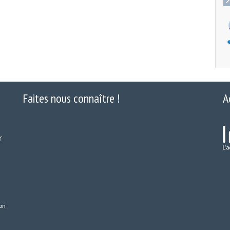
Faites nous connaître !
A
r
on