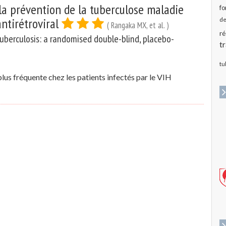
la prévention de la tuberculose maladie
fo
antirétroviral
de
( Rangaka MX, et al. )
ré
tuberculosis: a randomised double-blind, placebo-
t
tu
plus fréquente chez les patients infectés par le VIH