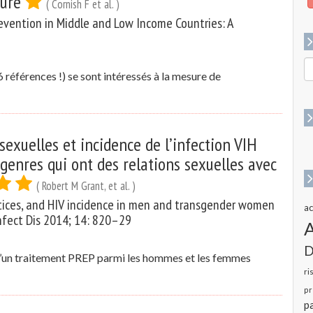
ture
( Cornish F et al. )
evention in Middle and Low Income Countries: A
R
 références !) se sont intéressés à la mesure de
p
:
sexuelles et incidence de l’infection VIH
enres qui ont des relations sexuelles avec
( Robert M Grant, et al. )
ctices, and HIV incidence in men and transgender women
ac
nfect Dis 2014; 14: 820–29
D
 d’un traitement PREP parmi les hommes et les femmes
ri
pr
pa