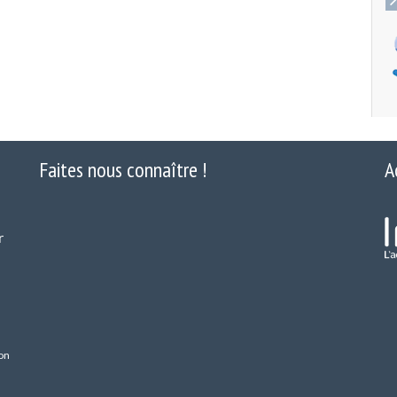
Faites nous connaître !
A
r
on