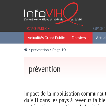
Panneau de gestion des cookies
ESPACE PUBLIC
ESPACE 
Actualités Grand Public
Dossiers
Actual
>
prévention
> Page 10
prévention
Impact de la mobilisation communauta
du VIH dans les pays à revenus faible