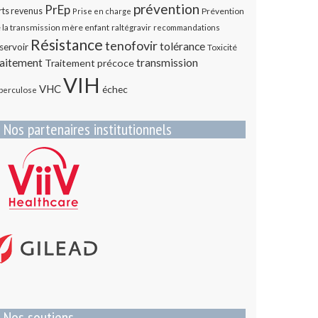
prévention
PrEp
rts revenus
Prévention
Prise en charge
 la transmission mère enfant
raltégravir
recommandations
Résistance
tenofovir
tolérance
servoir
Toxicité
transmission
raitement
Traitement précoce
VIH
VHC
échec
berculose
Nos partenaires institutionnels
Nos soutiens