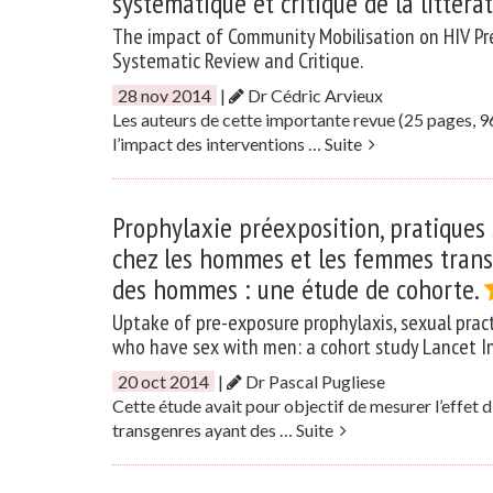
systématique et critique de la littéra
The impact of Community Mobilisation on HIV Pr
Systematic Review and Critique.
28 nov 2014
|
Dr Cédric Arvieux
Les auteurs de cette importante revue (25 pages, 96
l’impact des interventions …
Suite
Prophylaxie préexposition, pratiques 
chez les hommes et les femmes transg
des hommes : une étude de cohorte.
Uptake of pre-exposure prophylaxis, sexual pra
who have sex with men: a cohort study Lancet I
20 oct 2014
|
Dr Pascal Pugliese
Cette étude avait pour objectif de mesurer l’effet
transgenres ayant des …
Suite