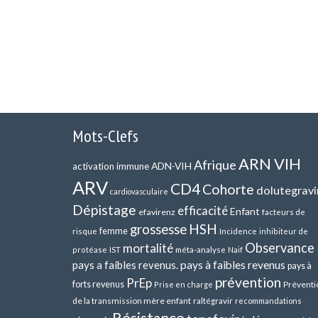
Mots-Clefs
ARN VIH
Afrique
ADN-VIH
activation immune
ARV
CD4
Cohorte
dolutegravi
cardiovasculaire
Dépistage
efficacité
Enfant
efavirenz
facteurs de
HSH
grossesse
femme
risque
Incidence
inhibiteur de
Observance
mortalité
méta-analyse
protéase
IST
Naif
pays a faibles revenus.
pays à faibles revenus
pays à
prévention
PrEp
forts revenus
Préventi
Prise en charge
de la transmission mère enfant
raltégravir
recommandations
Résistance