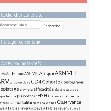
Rechercher sur le site
echercher
Recherche
our
Partager ce contenu
Accès par mots-clefs
ARN VIH
Afrique
ADN-VIH
tivation immune
ARV
CD4
Cohorte
dolutegravir
cardiovasculaire
épistage
efficacité
Enfant
efavirenz
facteurs de
HSH
grossesse
femme
sque
Incidence
inhibiteur de
Observance
mortalité
méta-analyse
otéase
IST
Naif
ys a faibles revenus.
pays à faibles revenus
pays à