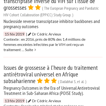
transcriptase inverse du VIH sur l’issue de
grossesses
( The European Pregnancy and Paediatric
HIV Cohort Collaboration (EPPICC) Study Group. )
Nucleoside reverse transcriptase inhibitor backbones and
pregnancy outcomes
15 fév 2019
|
Dr Cédric Arvieux
Contexte : en 2016, près de 80% des 1,4 millions de
femmes enceintes infectées par le VIH ont reçu un
traitement …
Suite
Issues de grossesse à l’heure du traitement
antirétroviral universel en Afrique
subsaharienne
( Dadabhai S, et al. )
Pregnancy Outcomes in the Era of Universal Antiretroviral
Treatment in Sub-Saharan Africa (POISE Study).
13 fév 2019
|
Dr Cédric Arvieux
Contexte : l’accès plus général et plus précoce aux