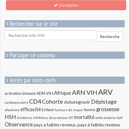
Inscription
Rechercher sur le site
Rechercher
Recherche
pour
:
Partager ce contenu
Accès par mots-clefs
ARV
ARN VIH
Afrique
ADN-VIH
activation immune
CD4
Cohorte
Dépistage
dolutegravir
cardiovasculaire
grossesse
efficacité
Enfant
efavirenz
femme
facteurs de risque
HSH
mortalité
méta-analyse
Incidence
inhibiteur de protéase
IST
Naif
Observance
pays a faibles revenus.
pays à faibles revenus