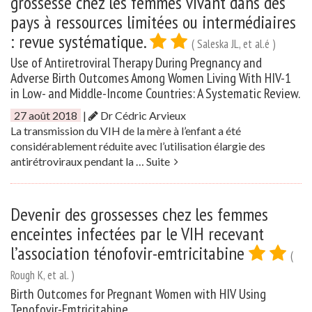
grossesse chez les femmes vivant dans des
pays à ressources limitées ou intermédiaires
: revue systématique.
( Saleska JL, et al.é )
Use of Antiretroviral Therapy During Pregnancy and
Adverse Birth Outcomes Among Women Living With HIV-1
in Low- and Middle-Income Countries: A Systematic Review.
27 août 2018
|
Dr Cédric Arvieux
La transmission du VIH de la mère à l’enfant a été
considérablement réduite avec l’utilisation élargie des
antirétroviraux pendant la …
Suite
Devenir des grossesses chez les femmes
enceintes infectées par le VIH recevant
l’association ténofovir-emtricitabine
(
Rough K, et al. )
Birth Outcomes for Pregnant Women with HIV Using
Tenofovir-Emtricitabine.