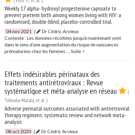
( Price JT, et al. )
Weekly 17 alpha- hydroxyl progesterone caproate to
prevent preterm birth among women living with HIV: a
randomised, double-blind, placebo-controlled trial.
04 nov 2021
|
Dr Cédric Arvieux
Contexte : Les données récoltées jusqu’à maintenant vont
dans le sens d’une augmentation du risque de naissances
prématurées chez les femmes …
Suite
Effets indésirables périnataux des
traitements antirétroviraux : Revue
systématique et méta-analyse en réseau
(
Tshivuila-Matala, et al. )
Adverse perinatal outcomes associated with antiretroviral
therapy regimens: systematic review and network meta-
analysis
08 oct 2020
|
Dr Cédric Arvieux