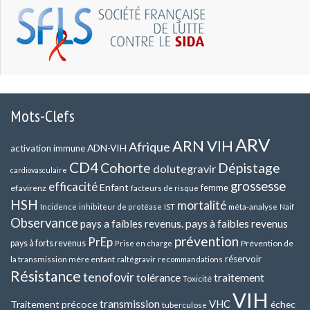
Mots-Clefs
ARV
ARN VIH
Afrique
ADN-VIH
activation immune
CD4
Cohorte
Dépistage
dolutegravir
cardiovasculaire
grossesse
efficacité
Enfant
efavirenz
femme
facteurs de risque
HSH
mortalité
méta-analyse
Incidence
inhibiteur de protéase
IST
Naif
Observance
pays a faibles revenus.
pays à faibles revenus
prévention
PrEp
pays à forts revenus
Prévention de
Prise en charge
réservoir
la transmission mère enfant
raltégravir
recommandations
Résistance
tenofovir
tolérance
traitement
Toxicité
VIH
transmission
VHC
Traitement précoce
échec
tuberculose