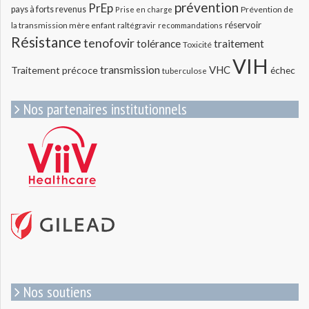
prévention
PrEp
pays à forts revenus
Prévention de
Prise en charge
réservoir
la transmission mère enfant
raltégravir
recommandations
Résistance
tenofovir
tolérance
traitement
Toxicité
VIH
transmission
VHC
Traitement précoce
échec
tuberculose
Nos partenaires institutionnels
Nos soutiens