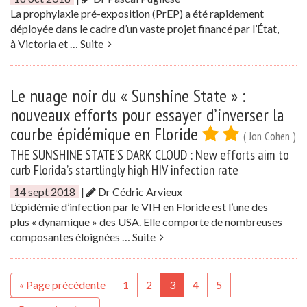
La prophylaxie pré-exposition (PrEP) a été rapidement
déployée dans le cadre d’un vaste projet financé par l’État,
à Victoria et …
Suite
Le nuage noir du « Sunshine State » :
nouveaux efforts pour essayer d’inverser la
courbe épidémique en Floride
( Jon Cohen )
THE SUNSHINE STATE’S DARK CLOUD : New efforts aim to
curb Florida’s startlingly high HIV infection rate
14 sept 2018
|
Dr Cédric Arvieux
L’épidémie d’infection par le VIH en Floride est l’une des
plus « dynamique » des USA. Elle comporte de nombreuses
composantes éloignées …
Suite
« Page précédente
1
2
3
4
5