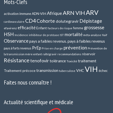
Mots-Clefs
ARV
ARN VIH
Afrique
ADN-VIH
activation immune
CD4
Cohorte
Dépistage
dolutegravir
cardiovasculaire
grossesse
efficacité
Enfant
efavirenz
femme
facteurs de risque
HSH
mortalité
méta-analyse
Incidence
inhibiteur de protéase
IST
Naif
Observance
pays a faibles revenus.
pays à faibles revenus
prévention
PrEp
pays à forts revenus
Prévention de
Prise en charge
réservoir
la transmission mère enfant
raltégravir
recommandations
Résistance
tenofovir
tolérance
traitement
Toxicité
VIH
transmission
VHC
Traitement précoce
échec
tuberculose
Faites nous connaître !
Actualité scientifique et médicale