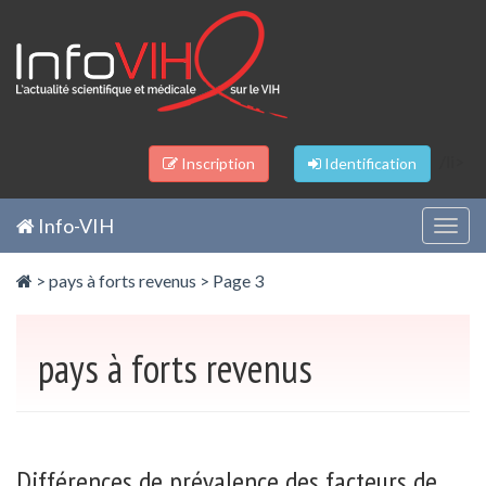
Panneau de gestion des cookies
/li>
Inscription
Identification
Info-VIH
Togg
navig
>
pays à forts revenus
> Page 3
pays à forts revenus
Différences de prévalence des facteurs de