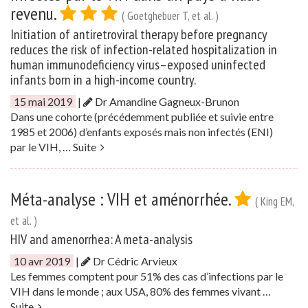
revenu.
( Goetghebuer T, et al. )
Initiation of antiretroviral therapy before pregnancy
reduces the risk of infection-related hospitalization in
human immunodeficiency virus–exposed uninfected
infants born in a high-income country.
15 mai 2019
|
Dr Amandine Gagneux-Brunon
Dans une cohorte (précédemment publiée et suivie entre
1985 et 2006) d’enfants exposés mais non infectés (ENI)
par le VIH, …
Suite
Méta-analyse : VIH et aménorrhée.
( King EM,
et al. )
HIV and amenorrhea: A meta-analysis
10 avr 2019
|
Dr Cédric Arvieux
Les femmes comptent pour 51% des cas d’infections par le
VIH dans le monde ; aux USA, 80% des femmes vivant …
Suite