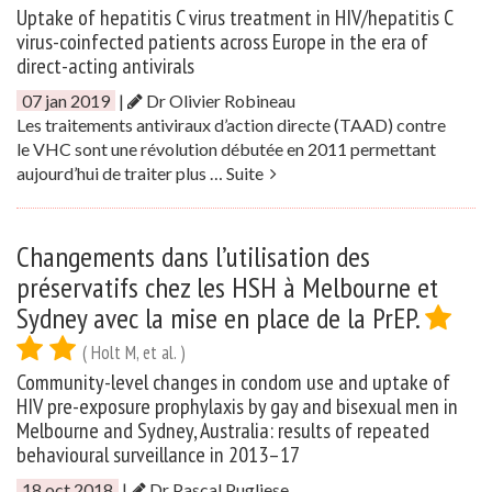
Uptake of hepatitis C virus treatment in HIV/hepatitis C
virus-coinfected patients across Europe in the era of
direct-acting antivirals
07 jan 2019
|
Dr Olivier Robineau
Les traitements antiviraux d’action directe (TAAD) contre
le VHC sont une révolution débutée en 2011 permettant
aujourd’hui de traiter plus …
Suite
Changements dans l’utilisation des
préservatifs chez les HSH à Melbourne et
Sydney avec la mise en place de la PrEP.
( Holt M, et al. )
Community-level changes in condom use and uptake of
HIV pre-exposure prophylaxis by gay and bisexual men in
Melbourne and Sydney, Australia: results of repeated
behavioural surveillance in 2013–17
18 oct 2018
|
Dr Pascal Pugliese