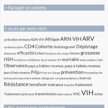
Partager ce contenu
Accès par mots-clefs
ARV
ARN VIH
Afrique
ADN-VIH
activation immune
CD4
Cohorte
Dépistage
dolutegravir
cardiovasculaire
grossesse
efficacité
Enfant
efavirenz
femme
facteurs de risque
HSH
mortalité
méta-analyse
Incidence
inhibiteur de protéase
IST
Naif
Observance
pays a faibles revenus.
pays à faibles revenus
prévention
PrEp
pays à forts revenus
Prévention de
Prise en charge
réservoir
la transmission mère enfant
raltégravir
recommandations
Résistance
tenofovir
tolérance
traitement
Toxicité
VIH
transmission
VHC
Traitement précoce
échec
tuberculose
Nos partenaires institutionnels