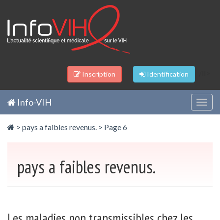
Panneau de gestion des cookies
/li>
Inscription
Identification
Info-VIH
Togg
navig
>
pays a faibles revenus.
> Page 6
pays a faibles revenus.
Les maladies non transmissibles chez les