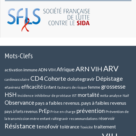
Mots-Clefs
ARV
ARN VIH
Afrique
ADN-VIH
activation immune
CD4
Cohorte
Dépistage
dolutegravir
cardiovasculaire
grossesse
efficacité
Enfant
efavirenz
femme
facteurs de risque
HSH
mortalité
méta-analyse
Incidence
inhibiteur de protéase
IST
Naif
Observance
pays a faibles revenus.
pays à faibles revenus
prévention
PrEp
pays à forts revenus
Prévention de
Prise en charge
réservoir
la transmission mère enfant
raltégravir
recommandations
Résistance
tenofovir
tolérance
traitement
Toxicité