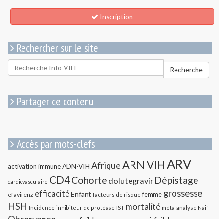
Inscription
Rechercher sur le site
Rechercher
Recherche
pour
:
Partager ce contenu
Accès par mots-clefs
ARV
ARN VIH
Afrique
ADN-VIH
activation immune
CD4
Cohorte
Dépistage
dolutegravir
cardiovasculaire
grossesse
efficacité
Enfant
efavirenz
femme
facteurs de risque
HSH
mortalité
méta-analyse
Incidence
inhibiteur de protéase
IST
Naif