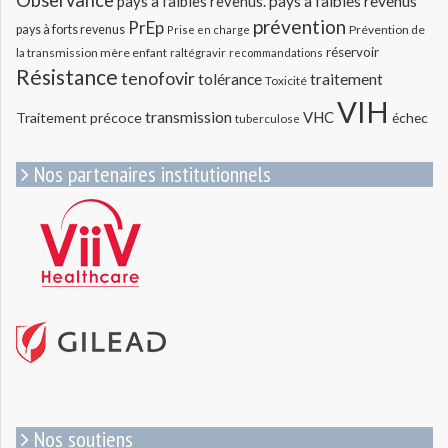
Observance
pays a faibles revenus.
pays à faibles revenus
prévention
PrEp
pays à forts revenus
Prévention de
Prise en charge
réservoir
la transmission mère enfant
raltégravir
recommandations
Résistance
tenofovir
tolérance
traitement
Toxicité
VIH
transmission
VHC
Traitement précoce
échec
tuberculose
Nos partenaires institutionnels
Nos soutiens