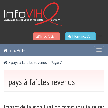
Panneau de gestion des cookies
/li>
Inscription
Identification
Info-VIH
Togg
navig
>
pays à faibles revenus
> Page 7
pays à faibles revenus
Impact de la mobilisation communautaire sur