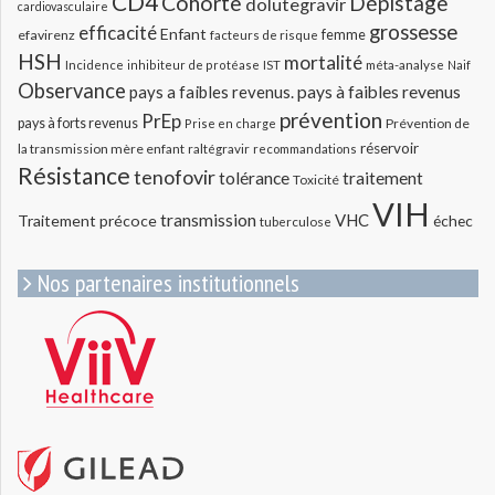
CD4
Cohorte
Dépistage
dolutegravir
cardiovasculaire
grossesse
efficacité
Enfant
efavirenz
femme
facteurs de risque
HSH
mortalité
méta-analyse
Incidence
inhibiteur de protéase
IST
Naif
Observance
pays a faibles revenus.
pays à faibles revenus
prévention
PrEp
pays à forts revenus
Prévention de
Prise en charge
réservoir
la transmission mère enfant
raltégravir
recommandations
Résistance
tenofovir
tolérance
traitement
Toxicité
VIH
transmission
VHC
Traitement précoce
échec
tuberculose
Nos partenaires institutionnels