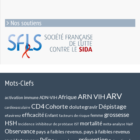
Nos soutiens
Mots-Clefs
ARV
ARN VIH
Afrique
ADN-VIH
activation immune
CD4
Cohorte
Dépistage
dolutegravir
cardiovasculaire
grossesse
efficacité
Enfant
efavirenz
femme
facteurs de risque
HSH
mortalité
méta-analyse
Incidence
inhibiteur de protéase
IST
Naif
Observance
pays a faibles revenus.
pays à faibles revenus
prévention
PrEp