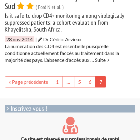
Sud
( Ford N et al. )
Is it safe to drop CD4+ monitoring among virologically
suppressed patients: a cohort evaluation from
Khayelitsha, South Africa.
28 nov 2014
|
Dr Cédric Arvieux
La numération des CD4 est essentielle puisqu’elle
conditionne actuellement l’accès au traitement dans la
majorité des pays. L’absence d’accès aux …
Suite
« Page précédente
1
…
5
6
7
Inscrivez vous !
Ce site est réservé aux professionnels de santé.