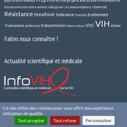
pays à forts revenus
Prévention de
Prise en charge
réservoir
la transmission mère enfant
raltégravir
recommandations
Résistance
tenofovir
tolérance
traitement
Toxicité
VIH
transmission
VHC
Traitement précoce
échec
tuberculose
Faites nous connaître !
Actualité scientifique et médicale
Contact
Qui sommes nous ?
Politique de
Ce site utilise des cookies pour vous offrir une expérience
confidentialité et de Protection des Données
Mentions
utilisateur de qualité.
légales et CGU
Infos cookies
Conflits d’intérêts
Tout accepter
Tout refuser
Personnaliser
Plan du site