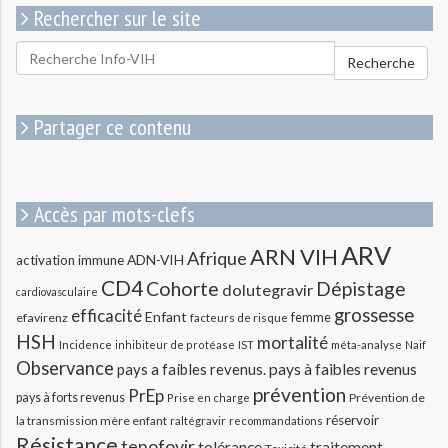
Rechercher sur le site
Rechercher
Recherche
pour
:
Partager ce contenu
Accès par mots-clefs
ARV
ARN VIH
Afrique
ADN-VIH
activation immune
CD4
Cohorte
Dépistage
dolutegravir
cardiovasculaire
grossesse
efficacité
Enfant
efavirenz
femme
facteurs de risque
HSH
mortalité
méta-analyse
Incidence
inhibiteur de protéase
IST
Naif
Observance
pays a faibles revenus.
pays à faibles revenus
prévention
PrEp
pays à forts revenus
Prévention de
Prise en charge
réservoir
la transmission mère enfant
raltégravir
recommandations
Résistance
tenofovir
tolérance
traitement