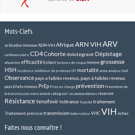
Mots-Clefs
ARV
ARN VIH
Afrique
ADN-VIH
activation immune
CD4
Cohorte
Dépistage
dolutegravir
cardiovasculaire
grossesse
efficacité
Enfant
efavirenz
femme
facteurs de risque
HSH
mortalité
méta-analyse
Incidence
inhibiteur de protéase
IST
Naif
Observance
pays a faibles revenus.
pays à faibles revenus
prévention
PrEp
pays à forts revenus
Prévention de
Prise en charge
réservoir
la transmission mère enfant
raltégravir
recommandations
Résistance
tenofovir
tolérance
traitement
Toxicité
VIH
transmission
VHC
Traitement précoce
échec
tuberculose
Faites nous connaître !