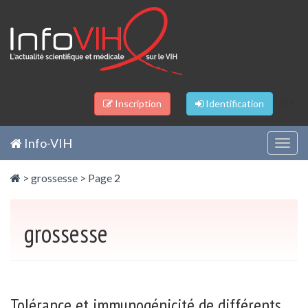
Panneau de gestion des cookies
/li>
Inscription
Identification
Info-VIH
Togg
navig
>
grossesse
> Page 2
grossesse
Tolérance et immunogénicité de différents