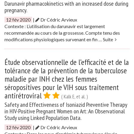
Darunavir pharmacokinetics with an increased dose during
pregnancy.
12 fév 2020
|
Dr Cédric Arvieux
Contexte : L’utilisation du darunavir est largement
recommandée au cours de la grossesse. Compte tenu des
modifications physiologiques survenant en fin …
Suite
Étude observationnelle de l’efficacité et de la
tolérance de la prévention de la tuberculose
maladie par INH chez les femmes
séropositives pour le VIH sous traitement
antirétroviral
( Kalk E, et al. )
Safety and Effectiveness of Isoniazid Preventive Therapy
in HIV-Positive Pregnant Women on Art: An Observational
Study using Linked Population Data.
12 fév 2020
|
Dr Cédric Arvieux
Contexte : Dans les pays d’endémie tuberculeuse élevée,