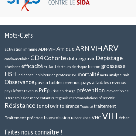
Mots-Clefs
ARV
ARN VIH
Afrique
ADN-VIH
activation immune
CD4
Cohorte
Dépistage
dolutegravir
cardiovasculaire
grossesse
efficacité
Enfant
efavirenz
femme
facteurs de risque
HSH
mortalité
méta-analyse
Incidence
inhibiteur de protéase
IST
Naif
Observance
pays a faibles revenus.
pays à faibles revenus
prévention
PrEp
pays à forts revenus
Prévention de
Prise en charge
réservoir
la transmission mère enfant
raltégravir
recommandations
Résistance
tenofovir
tolérance
traitement
Toxicité
VIH
transmission
VHC
Traitement précoce
échec
tuberculose
Faites nous connaître !