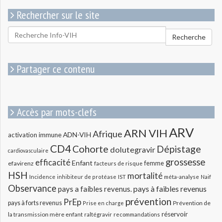
Rechercher sur le site
Rechercher
Recherche
pour
:
Partager ce contenu
Accès par mots-clefs
ARV
ARN VIH
Afrique
ADN-VIH
activation immune
CD4
Cohorte
Dépistage
dolutegravir
cardiovasculaire
grossesse
efficacité
Enfant
efavirenz
femme
facteurs de risque
HSH
mortalité
méta-analyse
Incidence
inhibiteur de protéase
IST
Naif
Observance
pays a faibles revenus.
pays à faibles revenus
prévention
PrEp
pays à forts revenus
Prévention de
Prise en charge
réservoir
la transmission mère enfant
raltégravir
recommandations