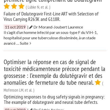
( Lübke N, et al. )
Failure of Dolutegravir First-Line ART with Selection of
Virus Carrying R263K and G118R.
11 oct 2019
|
Dr Morand-Joubert Laurence
Il s’agit d’un homme infecté par un sous-type F du VIH-1,
hospitalisé pour une tuberculose disséminée, à un stade
avancé …
Suite
Optimiser la réponse en cas de signal de
toxicité médicamenteuse précoce pendant la
grossesse : l’exemple du dolutégravir et des
anomalies de fermeture du tube neural.
(
Mofenson LM, et al. )
Optimizing responses to drug safety signals in pregnancy:
The example of dolutegravir and neural tube defects.
02 oct 2019
|
Dr Cédric Arvieux