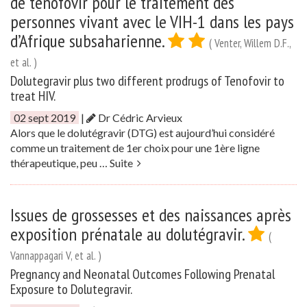
de ténofovir pour le traitement des
personnes vivant avec le VIH-1 dans les pays
d’Afrique subsaharienne.
( Venter, Willem D.F.,
et al. )
Dolutegravir plus two different prodrugs of Tenofovir to
treat HIV.
02 sept 2019
|
Dr Cédric Arvieux
Alors que le dolutégravir (DTG) est aujourd’hui considéré
comme un traitement de 1er choix pour une 1ère ligne
thérapeutique, peu …
Suite
Issues de grossesses et des naissances après
exposition prénatale au dolutégravir.
(
Vannappagari V, et al. )
Pregnancy and Neonatal Outcomes Following Prenatal
Exposure to Dolutegravir.