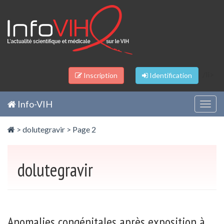
Panneau de gestion des cookies
/li>
Inscription
Identification
Info-VIH
Togg
navig
>
dolutegravir
> Page 2
dolutegravir
Anomalies congénitales après exposition à