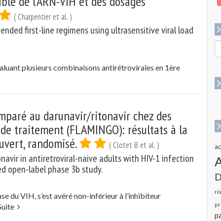
ible de l’ARN-VIH et des dosages
( Charpentier et al. )
ded first-line regimens using ultrasensitive viral load
R
p
:
luant plusieurs combinaisons antirétrovirales en 1ère
omparé au darunavir/ritonavir chez des
s de traitement (FLAMINGO): résultats à la
uvert, randomisé.
( Clotet B et al. )
ac
navir in antiretroviral-naive adults with HIV-1 infection
d open-label phase 3b study.
D
ri
se du VIH, s’est avéré non-inférieur à l’inhibiteur
pr
Suite
pa