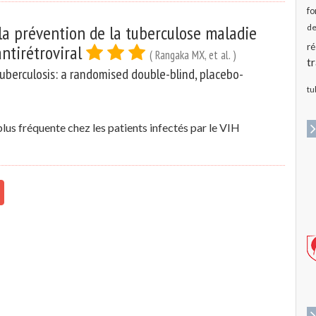
fo
la prévention de la tuberculose maladie
de
antirétroviral
ré
( Rangaka MX, et al. )
t
tuberculosis: a randomised double-blind, placebo-
tu
plus fréquente chez les patients infectés par le VIH