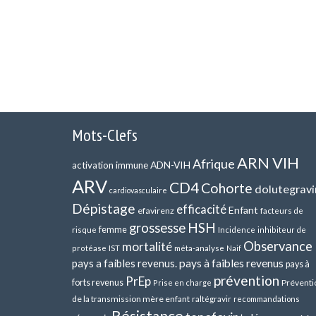
Mots-Clefs
ARN VIH
Afrique
ADN-VIH
activation immune
ARV
CD4
Cohorte
dolutegravi
cardiovasculaire
Dépistage
efficacité
Enfant
efavirenz
facteurs de
HSH
grossesse
femme
risque
Incidence
inhibiteur de
Observance
mortalité
méta-analyse
protéase
IST
Naif
pays a faibles revenus.
pays à faibles revenus
pays à
prévention
PrEp
forts revenus
Préventi
Prise en charge
de la transmission mère enfant
raltégravir
recommandations
Résistance