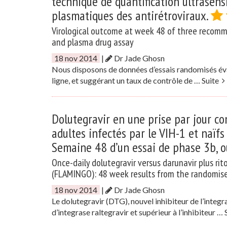
technique de quantification ultrasens
plasmatiques des antirétroviraux.
Virological outcome at week 48 of three recommen
and plasma drug assay
18 nov 2014
|
Dr Jade Ghosn
Nous disposons de données d’essais randomisés éva
ligne, et suggérant un taux de contrôle de …
Suite
Dolutegravir en une prise par jour c
adultes infectés par le VIH-1 et naïf
Semaine 48 d’un essai de phase 3b, o
Once-daily dolutegravir versus darunavir plus rito
(FLAMINGO): 48 week results from the randomise
18 nov 2014
|
Dr Jade Ghosn
Le dolutegravir (DTG), nouvel inhibiteur de l’integra
d’integrase raltegravir et supérieur à l’inhibiteur …