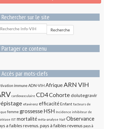
Rechercher sur le site
echercher
Recherche
our
Partager ce contenu
Accès par mots-clefs
ARN VIH
Afrique
ADN-VIH
tivation immune
ARV
CD4
Cohorte
dolutegravir
cardiovasculaire
épistage
efficacité
Enfant
efavirenz
facteurs de
HSH
grossesse
femme
sque
Incidence
inhibiteur de
Observance
mortalité
méta-analyse
otéase
IST
Naif
ys a faibles revenus.
pays à faibles revenus
pays à