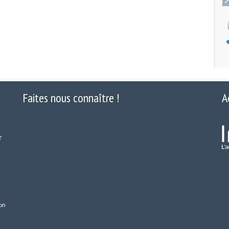
Faites nous connaître !
A
r
on