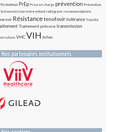
prévention
PrEp
rts revenus
Prévention
Prise en charge
 la transmission mère enfant
raltégravir
recommandations
Résistance
tenofovir
tolérance
servoir
Toxicité
transmission
raitement
Traitement précoce
VIH
VHC
échec
berculose
Nos partenaires institutionnels
Nos soutiens