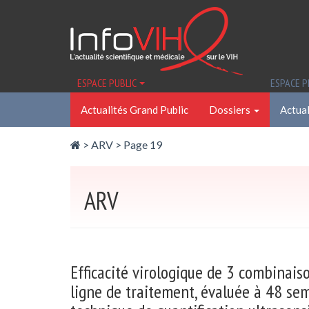
Panneau de gestion des cookies
ESPACE PUBLIC
ESPACE 
Actualités Grand Public
Dossiers
Actual
>
ARV
> Page 19
ARV
Efficacité virologique de 3 combinai
ligne de traitement, évaluée à 48 se