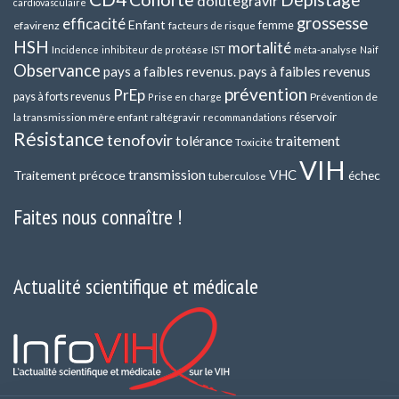
dolutegravir
cardiovasculaire
grossesse
efficacité
Enfant
efavirenz
femme
facteurs de risque
HSH
mortalité
méta-analyse
Incidence
inhibiteur de protéase
IST
Naif
Observance
pays a faibles revenus.
pays à faibles revenus
prévention
PrEp
pays à forts revenus
Prévention de
Prise en charge
réservoir
la transmission mère enfant
raltégravir
recommandations
Résistance
tenofovir
tolérance
traitement
Toxicité
VIH
transmission
VHC
Traitement précoce
échec
tuberculose
Faites nous connaître !
Actualité scientifique et médicale