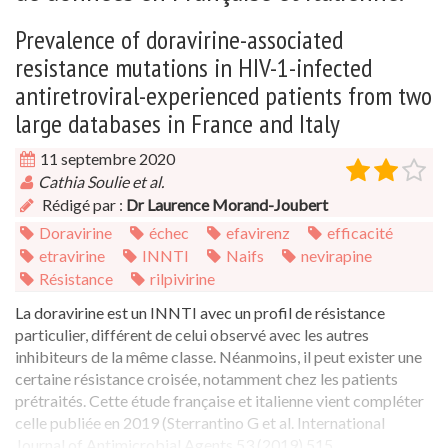
Prevalence of doravirine-associated
resistance mutations in HIV-1-infected
antiretroviral-experienced patients from two
large databases in France and Italy
11 septembre 2020
Cathia Soulie et al.
Rédigé par :
Dr Laurence Morand-Joubert
Doravirine
échec
efavirenz
efficacité
etravirine
INNTI
Naifs
nevirapine
Résistance
rilpivirine
La doravirine est un INNTI avec un profil de résistance
particulier, différent de celui observé avec les autres
inhibiteurs de la même classe. Néanmoins, il peut exister une
certaine résistance croisée, notamment chez les patients
prétraités. Cette étude française et italienne vient compléter
celle publiée en 2019 (Sterrantino G et al. International
Journal of Antimicrobial Agents 53 (2019) 515...