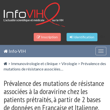
Panneau de gestion des cookies
/li>
Inscription
Identification
Info-VIH
Togg
navig
>
Immunovirologie et clinique
>
Virologie
>
Prévalence des
mutations de résistance associées…
Prévalence des mutations de résistance
associées à la doravirine chez les
patients prétraités, à partir de 2 bases
de données en Française et Italienne.