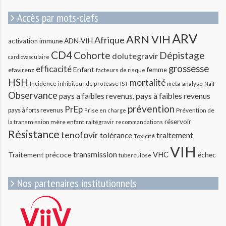
Accès par mots-clefs
ARV
ARN VIH
Afrique
ADN-VIH
activation immune
CD4
Cohorte
Dépistage
dolutegravir
cardiovasculaire
grossesse
efficacité
Enfant
efavirenz
femme
facteurs de risque
HSH
mortalité
méta-analyse
Incidence
inhibiteur de protéase
IST
Naif
Observance
pays a faibles revenus.
pays à faibles revenus
prévention
PrEp
pays à forts revenus
Prévention de
Prise en charge
réservoir
la transmission mère enfant
raltégravir
recommandations
Résistance
tenofovir
tolérance
traitement
Toxicité
VIH
transmission
VHC
Traitement précoce
échec
tuberculose
Nos partenaires institutionnels