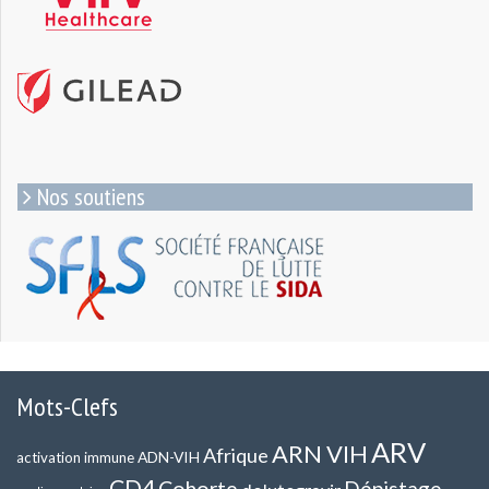
Nos soutiens
Mots-Clefs
ARV
ARN VIH
Afrique
ADN-VIH
activation immune
CD4
Cohorte
Dépistage