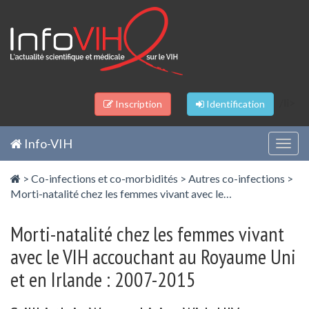
Panneau de gestion des cookies
/li>
Inscription
Identification
Info-VIH
Togg
navig
>
Co-infections et co-morbidités
>
Autres co-infections
>
Morti-natalité chez les femmes vivant avec le…
Morti-natalité chez les femmes vivant
avec le VIH accouchant au Royaume Uni
et en Irlande : 2007-2015