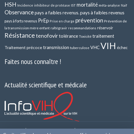
HSH
mortalité
méta-analyse
Incidence
inhibiteur de protéase
IST
Naif
Observance
pays a faibles revenus.
pays à faibles revenus
prévention
PrEp
pays à forts revenus
Prévention de
Prise en charge
réservoir
la transmission mère enfant
raltégravir
recommandations
Résistance
tenofovir
tolérance
traitement
Toxicité
VIH
transmission
VHC
Traitement précoce
échec
tuberculose
Faites nous connaître !
Actualité scientifique et médicale
Contact
Qui sommes nous ?
Politique de