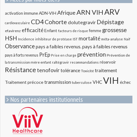
ARV
ARN VIH
Afrique
ADN-VIH
activation immune
CD4
Cohorte
Dépistage
dolutegravir
cardiovasculaire
grossesse
efficacité
Enfant
efavirenz
femme
facteurs de risque
HSH
mortalité
méta-analyse
Incidence
inhibiteur de protéase
IST
Naif
Observance
pays a faibles revenus.
pays à faibles revenus
prévention
PrEp
pays à forts revenus
Prévention de
Prise en charge
réservoir
la transmission mère enfant
raltégravir
recommandations
Résistance
tenofovir
tolérance
traitement
Toxicité
VIH
transmission
VHC
Traitement précoce
échec
tuberculose
Nos partenaires institutionnels