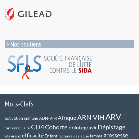
Nos soutiens
Mots-Clefs
ARV
ARN VIH
Afrique
ADN-VIH
activation immune
CD4
Cohorte
Dépistage
dolutegravir
cardiovasculaire
grossesse
efficacité
Enfant
efavirenz
femme
facteurs de risque