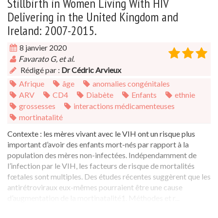
Stillbirth in Women Living With HIV
Delivering in the United Kingdom and
Ireland: 2007-2015.
8 janvier 2020
Favarato G, et al.
Rédigé par :
Dr Cédric Arvieux
Afrique
âge
anomalies congénitales
ARV
CD4
Diabète
Enfants
ethnie
grossesses
interactions médicamenteuses
mortinatalité
Contexte : les mères vivant avec le VIH ont un risque plus
important d’avoir des enfants mort-nés par rapport à la
population des mères non-infectées. Indépendamment de
l’infection par le VIH, les facteurs de risque de mortalités
fœtales sont multiples. Des études récentes suggèrent que les
antirétroviraux eux-mêmes pourraient être une cause
d’augmentation de la mortinatalité1. Méthodes et r...