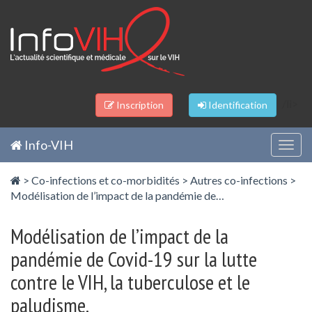
Panneau de gestion des cookies
/li>
Inscription
Identification
Info-VIH
Togg
navig
>
Co-infections et co-morbidités
>
Autres co-infections
>
Modélisation de l’impact de la pandémie de…
Modélisation de l’impact de la
pandémie de Covid-19 sur la lutte
contre le VIH, la tuberculose et le
paludisme.