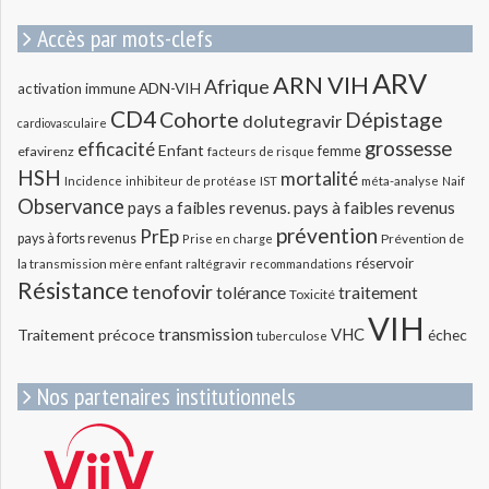
Accès par mots-clefs
ARV
ARN VIH
Afrique
ADN-VIH
activation immune
CD4
Cohorte
Dépistage
dolutegravir
cardiovasculaire
grossesse
efficacité
Enfant
efavirenz
femme
facteurs de risque
HSH
mortalité
méta-analyse
Incidence
inhibiteur de protéase
IST
Naif
Observance
pays a faibles revenus.
pays à faibles revenus
prévention
PrEp
pays à forts revenus
Prévention de
Prise en charge
réservoir
la transmission mère enfant
raltégravir
recommandations
Résistance
tenofovir
tolérance
traitement
Toxicité
VIH
transmission
VHC
Traitement précoce
échec
tuberculose
Nos partenaires institutionnels