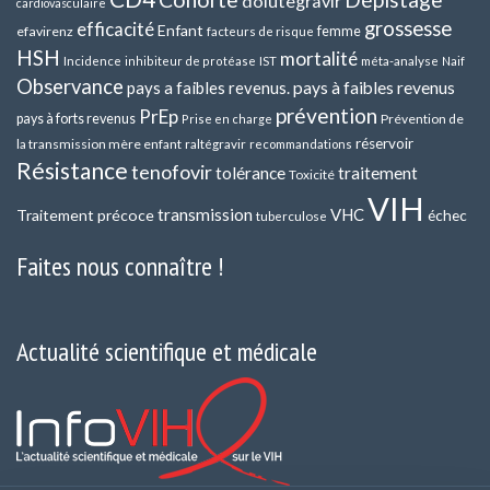
dolutegravir
cardiovasculaire
grossesse
efficacité
Enfant
efavirenz
femme
facteurs de risque
HSH
mortalité
méta-analyse
Incidence
inhibiteur de protéase
IST
Naif
Observance
pays a faibles revenus.
pays à faibles revenus
prévention
PrEp
pays à forts revenus
Prévention de
Prise en charge
réservoir
la transmission mère enfant
raltégravir
recommandations
Résistance
tenofovir
tolérance
traitement
Toxicité
VIH
transmission
VHC
Traitement précoce
échec
tuberculose
Faites nous connaître !
Actualité scientifique et médicale