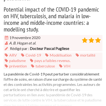
Potential impact of the COVID-19 pandemic
on HIV, tuberculosis, and malaria in low-
income and middle-income countries: a
modelling study.
19 novembre 2020
A. B. Hogan et al.
Rédigé par :
Docteur Pascal Pugliese
ARV
Covid-19
Modélisation
mortalité
paludisme
pays a faibles revenus.
prévention
tuberculose
VIH
La pandémie de Covid-19 peut perturber considérablement
l’offre de soins, en raison d’une surcharge du système de santé
et des contraintes les activités programmées. Les auteurs de
cet article ont cherché à décrire et quantifier les
perturbations en lien avec la pandémie de Covid-19 des
services de lutte contre le VIH, la tuberculose et le paludisme
dans les pays à faibles revenus et à revenus ...