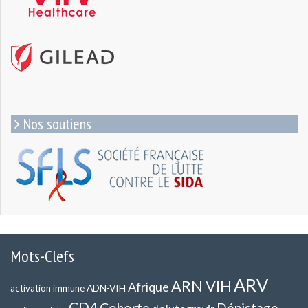
Nos soutiens
Mots-Clefs
ARV
ARN VIH
Afrique
ADN-VIH
activation immune
CD4
Cohorte
Dépistage