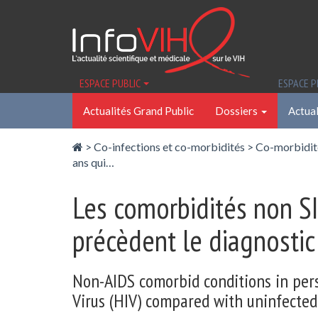
Panneau de gestion des cookies
ESPACE PUBLIC
ESPACE 
Actualités Grand Public
Dossiers
Actual
>
Co-infections et co-morbidités
>
Co-morbidit
ans qui…
Les comorbidités non SI
précèdent le diagnostic 
Non-AIDS comorbid conditions in per
Virus (HIV) compared with uninfected 