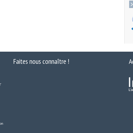
Faites nous connaître !
A
r
on