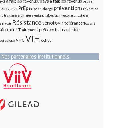
ys a faibles revenus.
pays à faibles revenus
pays à
prévention
PrEp
rts revenus
Prévention
Prise en charge
 la transmission mère enfant
raltégravir
recommandations
Résistance
tenofovir
tolérance
servoir
Toxicité
transmission
raitement
Traitement précoce
VIH
VHC
échec
berculose
Nos partenaires institutionnels