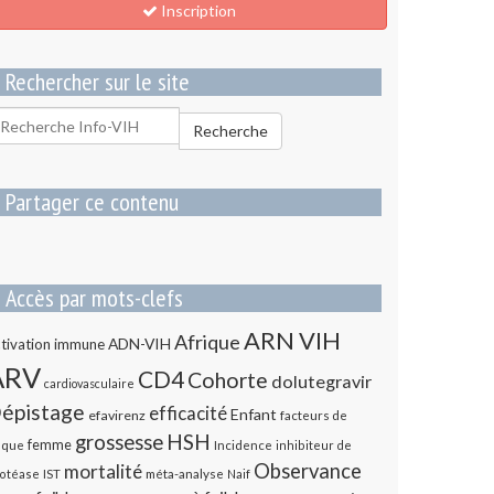
Inscription
Rechercher sur le site
echercher
Recherche
our
Partager ce contenu
Accès par mots-clefs
ARN VIH
Afrique
ADN-VIH
tivation immune
ARV
CD4
Cohorte
dolutegravir
cardiovasculaire
épistage
efficacité
Enfant
efavirenz
facteurs de
HSH
grossesse
femme
sque
Incidence
inhibiteur de
Observance
mortalité
méta-analyse
otéase
IST
Naif