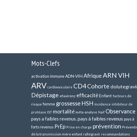
Mots-Clefs
ARN VIH
Afrique
ADN-VIH
activation immune
ARV
CD4
Cohorte
dolutegravi
cardiovasculaire
Dépistage
efficacité
Enfant
efavirenz
facteurs de
HSH
grossesse
femme
risque
Incidence
inhibiteur de
Observance
mortalité
méta-analyse
protéase
IST
Naif
pays a faibles revenus.
pays à faibles revenus
pays à
prévention
PrEp
forts revenus
Préventi
Prise en charge
de la transmission mère enfant
raltégravir
recommandations