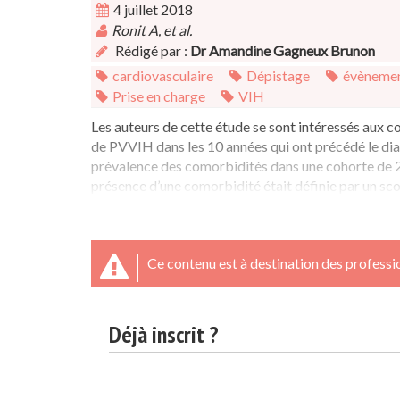
4 juillet 2018
Ronit A, et al.
Rédigé par :
Dr Amandine Gagneux Brunon
cardiovasculaire
Dépistage
évènemen
Prise en charge
VIH
Les auteurs de cette étude se sont intéressés aux c
de PVVIH dans les 10 années qui ont précédé le diag
prévalence des comorbidités dans une cohorte de 
présence d’une comorbidité était définie par un scor
Ce contenu est à destination des professio
Déjà inscrit ?