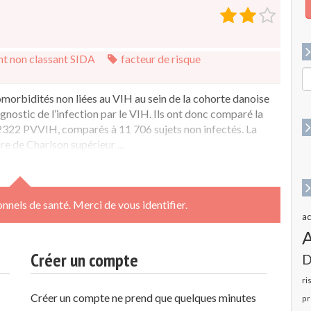
t non classant SIDA
facteur de risque
R
p
omorbidités non liées au VIH au sein de la cohorte danoise
:
nostic de l’infection par le VIH. Ils ont donc comparé la
2322 PVVIH, comparés à 11 706 sujets non infectés. La
e de Charlson supérieur ...
nnels de santé. Merci de vous identifier.
ac
Créer un compte
D
ri
Créer un compte ne prend que quelques minutes
pr