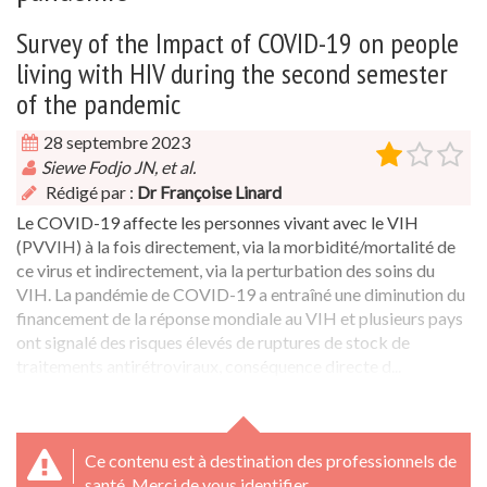
Survey of the Impact of COVID-19 on people
living with HIV during the second semester
of the pandemic
28 septembre 2023
Siewe Fodjo JN, et al.
Rédigé par :
Dr Françoise Linard
Le COVID-19 affecte les personnes vivant avec le VIH
(PVVIH) à la fois directement, via la morbidité/mortalité de
ce virus et indirectement, via la perturbation des soins du
VIH. La pandémie de COVID-19 a entraîné une diminution du
financement de la réponse mondiale au VIH et plusieurs pays
ont signalé des risques élevés de ruptures de stock de
traitements antirétroviraux, conséquence directe d...
Ce contenu est à destination des professionnels de
santé. Merci de vous identifier.