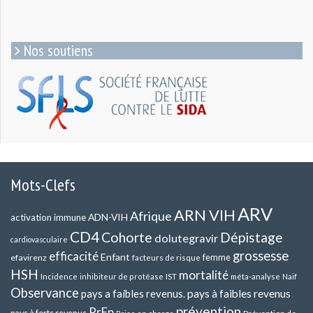
Nos soutiens
Mots-Clefs
ARV
ARN VIH
Afrique
ADN-VIH
activation immune
CD4
Cohorte
Dépistage
dolutegravir
cardiovasculaire
grossesse
efficacité
Enfant
efavirenz
femme
facteurs de risque
HSH
mortalité
méta-analyse
Incidence
inhibiteur de protéase
IST
Naif
Observance
pays a faibles revenus.
pays à faibles revenus
prévention
PrEp