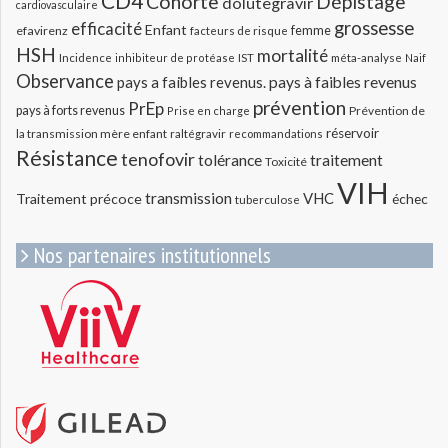
CD4
Cohorte
Dépistage
dolutegravir
cardiovasculaire
grossesse
efficacité
Enfant
efavirenz
femme
facteurs de risque
HSH
mortalité
méta-analyse
Incidence
inhibiteur de protéase
IST
Naif
Observance
pays a faibles revenus.
pays à faibles revenus
prévention
PrEp
pays à forts revenus
Prévention de
Prise en charge
réservoir
la transmission mère enfant
raltégravir
recommandations
Résistance
tenofovir
tolérance
traitement
Toxicité
VIH
transmission
VHC
Traitement précoce
échec
tuberculose
Nos partenaires institutionnels