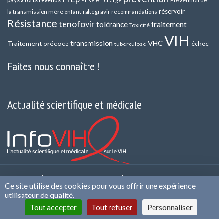
pays à forts revenus
Prévention de
Prise en charge
réservoir
la transmission mère enfant
raltégravir
recommandations
Résistance
tenofovir
tolérance
traitement
Toxicité
VIH
transmission
VHC
Traitement précoce
échec
tuberculose
Faites nous connaître !
Actualité scientifique et médicale
Contact
Qui sommes nous ?
Politique de
Ce site utilise des cookies pour vous offrir une expérience
confidentialité et de Protection des Données
Mentions
utilisateur de qualité.
légales et CGU
Infos cookies
Conflits d’intérêts
Tout accepter
Tout refuser
Personnaliser
Plan du site