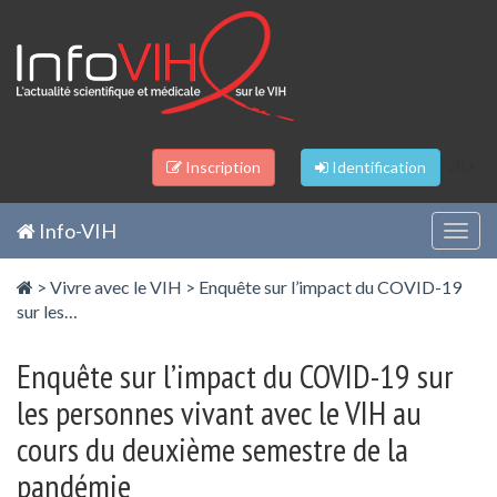
Panneau de gestion des cookies
/li>
Inscription
Identification
Info-VIH
Togg
navig
>
Vivre avec le VIH
>
Enquête sur l’impact du COVID-19
sur les…
Enquête sur l’impact du COVID-19 sur
les personnes vivant avec le VIH au
cours du deuxième semestre de la
pandémie