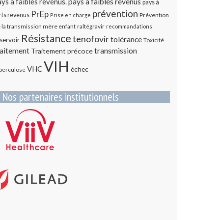
ys a faibles revenus.
pays à faibles revenus
pays à
prévention
PrEp
rts revenus
Prévention
Prise en charge
 la transmission mère enfant
raltégravir
recommandations
Résistance
tenofovir
tolérance
servoir
Toxicité
transmission
raitement
Traitement précoce
VIH
VHC
échec
berculose
Nos partenaires institutionnels