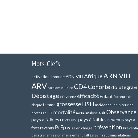
Mots-Clefs
ARN VIH
Afrique
ADN-VIH
activation immune
ARV
CD4
Cohorte
dolutegravi
cardiovasculaire
Dépistage
efficacité
Enfant
efavirenz
facteurs de
HSH
grossesse
femme
risque
Incidence
inhibiteur de
Observance
mortalité
méta-analyse
protéase
IST
Naif
pays a faibles revenus.
pays à faibles revenus
pays à
prévention
PrEp
forts revenus
Préventi
Prise en charge
de la transmission mère enfant
raltégravir
recommandations