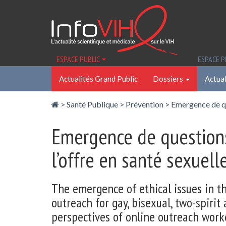
Panneau de gestion des cookies
ESPACE PUBLIC
ESPACE 
Actualités Grand Public
Dossiers
Actual
>
Santé Publique
>
Prévention
>
Emergence de qu
Emergence de questions 
l’offre en santé sexuel
The emergence of ethical issues in th
outreach for gay, bisexual, two-spir
perspectives of online outreach work