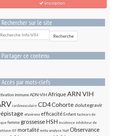
Inscription
Rechercher sur le site
echercher
Recherche
our
Partager ce contenu
Accès par mots-clefs
ARN VIH
Afrique
ADN-VIH
tivation immune
ARV
CD4
Cohorte
dolutegravir
cardiovasculaire
épistage
efficacité
Enfant
efavirenz
facteurs de
HSH
grossesse
femme
sque
Incidence
inhibiteur de
Observance
mortalité
méta-analyse
otéase
IST
Naif