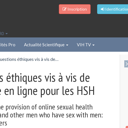
Inscription
Identificatio
PRO
ités Pro
Actualité Scientifique
VIH TV
estions éthiques vis à vis de…
éthiques vis à vis de
le en ligne pour les HSH
e provision of online sexual health
it and other men who have sex with men:
ers