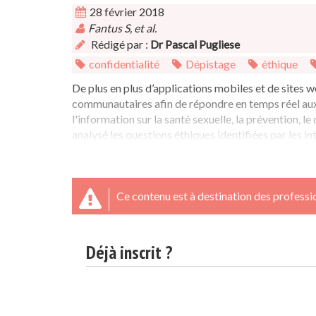
28 février 2018
Fantus S, et al.
Rédigé par :
Dr Pascal Pugliese
confidentialité
Dépistage
éthique
De plus en plus d’applications mobiles et de sites we
communautaires afin de répondre en temps réel aux
l'information sur la santé sexuelle, la prévention, le
analysé les questions éthiques identifiées par les int
Ce contenu est à destination des professio
Déjà inscrit ?