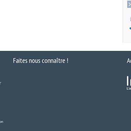
Faites nous connaître !
A
r
on