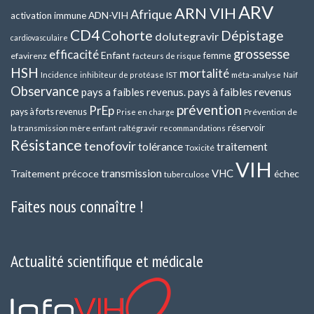
ARV
ARN VIH
Afrique
ADN-VIH
activation immune
CD4
Cohorte
Dépistage
dolutegravir
cardiovasculaire
grossesse
efficacité
Enfant
efavirenz
femme
facteurs de risque
HSH
mortalité
méta-analyse
Incidence
inhibiteur de protéase
IST
Naif
Observance
pays a faibles revenus.
pays à faibles revenus
prévention
PrEp
pays à forts revenus
Prévention de
Prise en charge
réservoir
la transmission mère enfant
raltégravir
recommandations
Résistance
tenofovir
tolérance
traitement
Toxicité
VIH
transmission
VHC
Traitement précoce
échec
tuberculose
Faites nous connaître !
Actualité scientifique et médicale