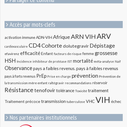
Accès par mots-clefs
ARV
ARN VIH
Afrique
ADN-VIH
activation immune
CD4
Cohorte
Dépistage
dolutegravir
cardiovasculaire
grossesse
efficacité
Enfant
efavirenz
femme
facteurs de risque
HSH
mortalité
méta-analyse
Incidence
inhibiteur de protéase
IST
Naif
Observance
pays a faibles revenus.
pays à faibles revenus
prévention
PrEp
pays à forts revenus
Prévention de
Prise en charge
réservoir
la transmission mère enfant
raltégravir
recommandations
Résistance
tenofovir
tolérance
traitement
Toxicité
VIH
transmission
VHC
Traitement précoce
échec
tuberculose
Nos partenaires institutionnels