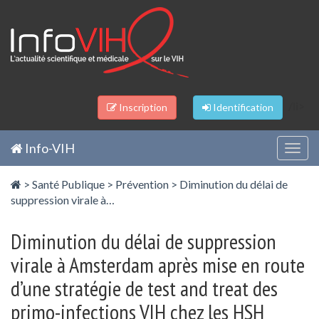
Panneau de gestion des cookies
/li>
Inscription
Identification
Info-VIH
Togg
navig
>
Santé Publique
>
Prévention
>
Diminution du délai de
suppression virale à…
Diminution du délai de suppression
virale à Amsterdam après mise en route
d’une stratégie de test and treat des
primo-infections VIH chez les HSH