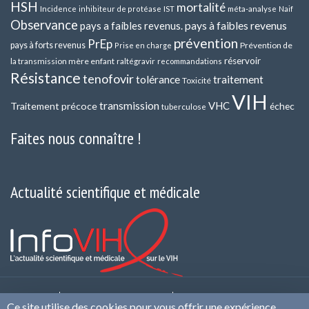
HSH
mortalité
méta-analyse
Incidence
inhibiteur de protéase
IST
Naif
Observance
pays a faibles revenus.
pays à faibles revenus
prévention
PrEp
pays à forts revenus
Prévention de
Prise en charge
réservoir
la transmission mère enfant
raltégravir
recommandations
Résistance
tenofovir
tolérance
traitement
Toxicité
VIH
transmission
VHC
Traitement précoce
échec
tuberculose
Faites nous connaître !
Actualité scientifique et médicale
Contact
Qui sommes nous ?
Politique de
Ce site utilise des cookies pour vous offrir une expérience