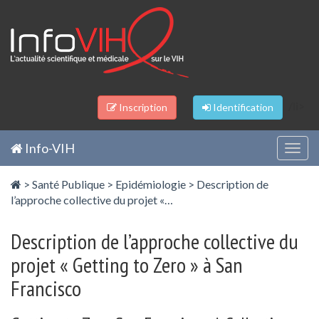
Panneau de gestion des cookies
/li>
Inscription
Identification
Info-VIH
Togg
navig
>
Santé Publique
>
Epidémiologie
>
Description de
l’approche collective du projet «…
Description de l’approche collective du
projet « Getting to Zero » à San
Francisco