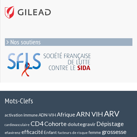
Nos soutiens
Mots-Clefs
ARV
ARN VIH
Afrique
ADN-VIH
activation immune
CD4
Cohorte
Dépistage
dolutegravir
cardiovasculaire
grossesse
efficacité
Enfant
efavirenz
femme
facteurs de risque