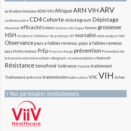
ARV
ARN VIH
Afrique
ADN-VIH
activation immune
CD4
Cohorte
Dépistage
dolutegravir
cardiovasculaire
grossesse
efficacité
Enfant
efavirenz
femme
facteurs de risque
HSH
mortalité
méta-analyse
Incidence
inhibiteur de protéase
IST
Naif
Observance
pays a faibles revenus.
pays à faibles revenus
prévention
PrEp
pays à forts revenus
Prévention de
Prise en charge
réservoir
la transmission mère enfant
raltégravir
recommandations
Résistance
tenofovir
tolérance
traitement
Toxicité
VIH
transmission
VHC
Traitement précoce
échec
tuberculose
Nos partenaires institutionnels