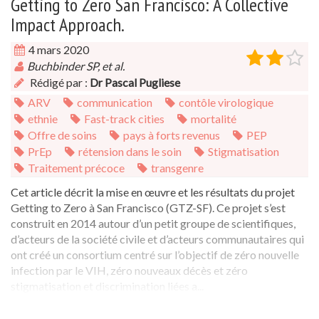
Getting to Zero San Francisco: A Collective
Impact Approach.
4 mars 2020
Buchbinder SP, et al.
Rédigé par :
Dr Pascal Pugliese
ARV
communication
contôle virologique
ethnie
Fast-track cities
mortalité
Offre de soins
pays à forts revenus
PEP
PrEp
rétension dans le soin
Stigmatisation
Traitement précoce
transgenre
Cet article décrit la mise en œuvre et les résultats du projet
Getting to Zero à San Francisco (GTZ-SF). Ce projet s’est
construit en 2014 autour d’un petit groupe de scientifiques,
d’acteurs de la société civile et d’acteurs communautaires qui
ont créé un consortium centré sur l’objectif de zéro nouvelle
infection par le VIH, zéro nouveaux décès et zéro
stigmatisation et discrimination liées a...